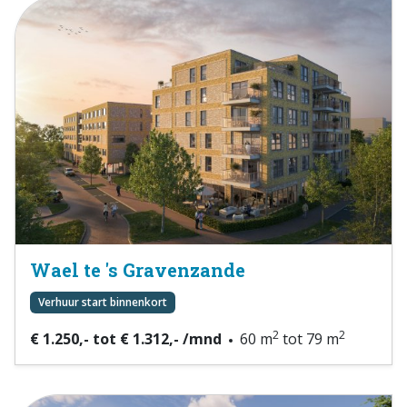
Wael te 's Gravenzande
Verhuur start binnenkort
2
2
€ 1.250,- tot € 1.312,- /mnd
60 m
tot 79 m