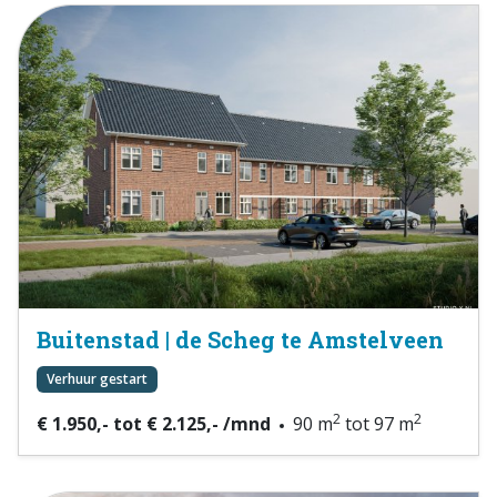
Buitenstad | de Scheg te Amstelveen
Verhuur gestart
2
2
€ 1.950,- tot € 2.125,- /mnd
90 m
tot 97 m