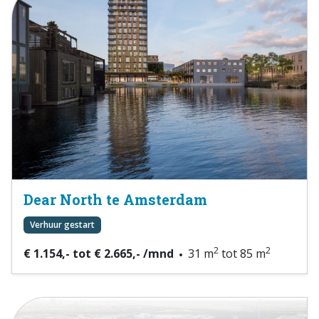
Dear North te Amsterdam
Verhuur gestart
2
2
€ 1.154,- tot € 2.665,- /mnd
31 m
tot 85 m