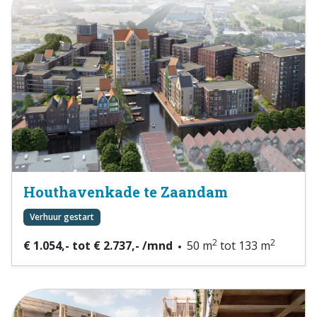
Houthavenkade te Zaandam
Verhuur gestart
2
2
€ 1.054,- tot € 2.737,- /mnd
50 m
tot 133 m