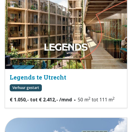
Legends te Utrecht
Verhuur gestart
2
2
€ 1.050,- tot € 2.412,- /mnd
50 m
tot 111 m