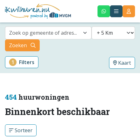
Zoek op gemeente of adres...
Zoeken
1
Filters
Kaart
454
huurwoningen
Binnenkort beschikbaar
Sorteer