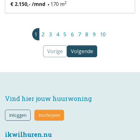
2
€ 2.150,- /mnd
170 m
1
2
3
4
5
6
7
8
9
10
Vorige
Volgende
Vind hier jouw huurwoning
Inloggen
Inschrijven
ikwilhuren.nu