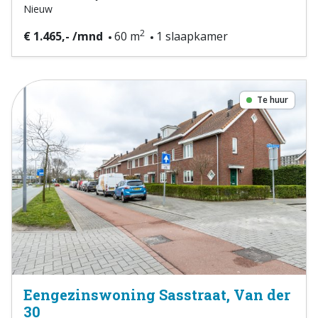
Nieuw
2
€ 1.465,- /mnd
60 m
1 slaapkamer
Te huur
Eengezinswoning Sasstraat, Van der
30