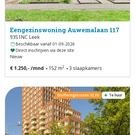
Eengezinswoning Auwemalaan 117
9351NC Leek
Beschikbaar vanaf 01-09-2026
Direct inschrijven via deze site
Nieuw
2
€ 1.250,- /mnd
152 m
3 slaapkamers
Stofferingskosten 33,88
Te huur