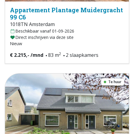
Appartement Plantage Muidergracht
99 C6
1018TN Amsterdam
Beschikbaar vanaf 01-09-2026
Direct inschrijven via deze site
Nieuw
2
€ 2.215,- /mnd
83 m
2 slaapkamers
Te huur