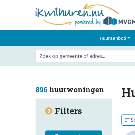
Huuraanbod
Zoek op gemeente of adres...
H
896
huurwoningen
Filters
0
So