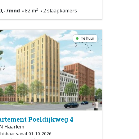
2
0,- /mnd
82 m
2 slaapkamers
Te huur
rtement Poeldijkweg 4
N Haarlem
hikbaar vanaf 01-10-2026