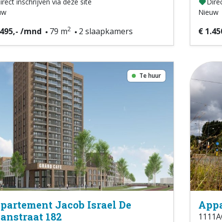
irect inschrijven via deze site
Direc
uw
Nieuw
2
.495,- /mnd
79 m
2 slaapkamers
€ 1.45
Te huur
partement Jacob Israel De
Appa
anstraat 182
1111A