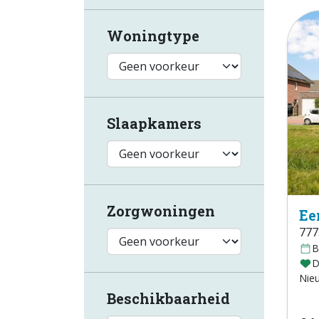
Woningtype
Slaapkamers
Zorgwoningen
Ee
777
B
D
Nie
Beschikbaarheid