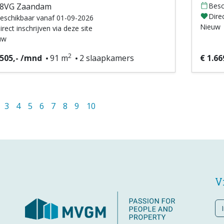
08VG Zaandam
Besc
Direc
eschikbaar vanaf 01-09-2026
Nieuw
irect inschrijven via deze site
uw
2
.505,- /mnd
91 m
2 slaapkamers
€ 1.66
3
4
5
6
7
8
9
10
V