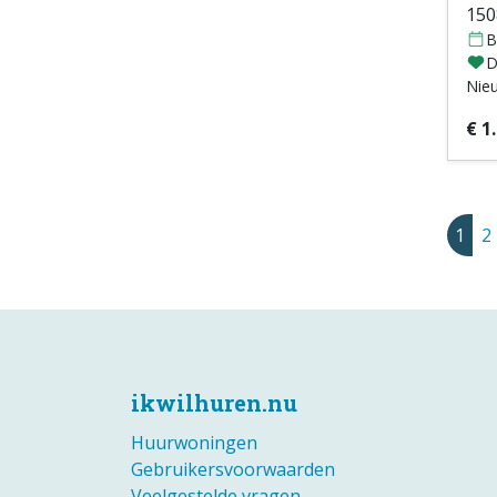
15
B
D
Nie
€ 1
1
2
ikwilhuren.nu
Huurwoningen
Gebruikersvoorwaarden
Veelgestelde vragen