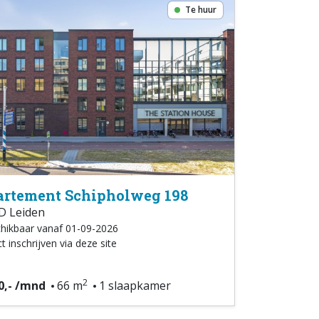
Te huur
rtement Schipholweg 198
D Leiden
hikbaar vanaf 01-09-2026
t inschrijven via deze site
2
0,- /mnd
66 m
1 slaapkamer