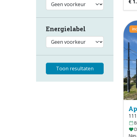
€ 1
Energielabel
in
Toon resultaten
Ap
111
B
D
Nie