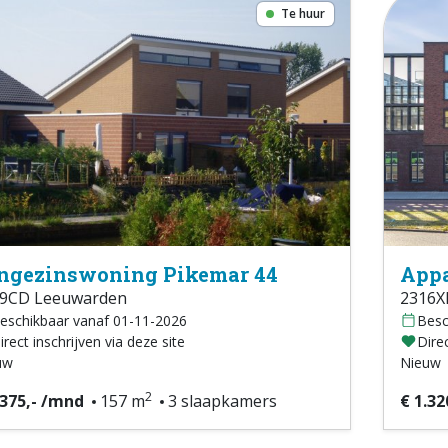
Te huur
ngezinswoning Pikemar 44
Appa
9CD Leeuwarden
2316X
eschikbaar vanaf 01-11-2026
Besc
irect inschrijven via deze site
Direc
uw
Nieuw
2
.375,- /mnd
157 m
3 slaapkamers
€ 1.32