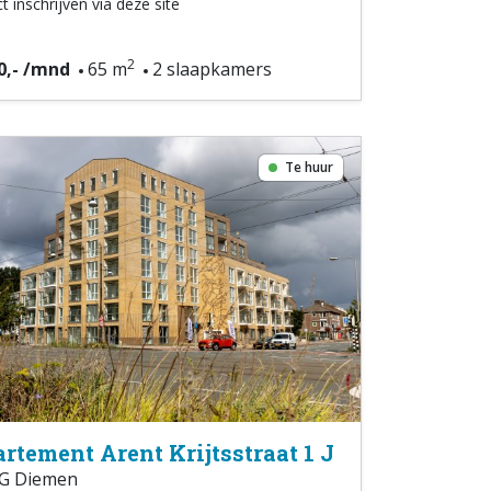
t inschrijven via deze site
2
0,- /mnd
65 m
2 slaapkamers
Te huur
rtement Arent Krijtsstraat 1 J
G Diemen