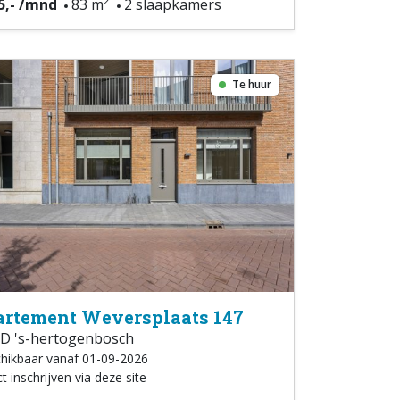
2
5,- /mnd
83 m
2 slaapkamers
Te huur
rtement Weversplaats 147
D 's-hertogenbosch
hikbaar vanaf 01-09-2026
t inschrijven via deze site