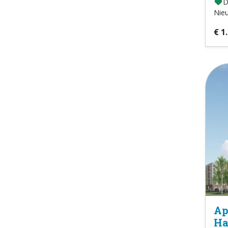
D
Nie
€ 1
Ap
Ha