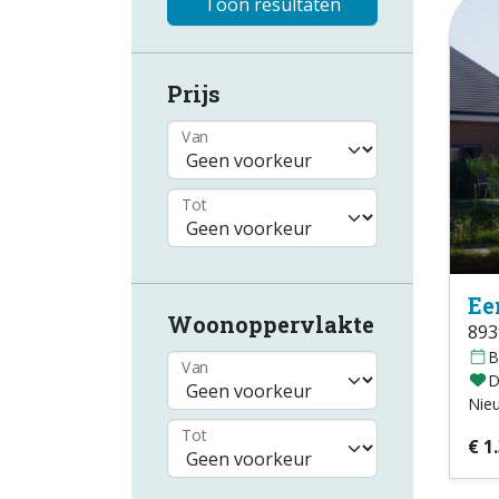
Toon resultaten
Prijs
Van
Tot
Ee
Woonoppervlakte
893
B
Van
D
Nie
Tot
€ 1