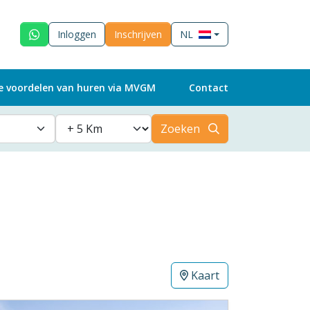
Inloggen
Inschrijven
NL
e voordelen van huren via MVGM
Contact
Zoeken
Kaart