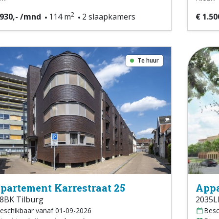
2
.930,- /mnd
114 m
2 slaapkamers
€ 1.50
Te huur
partement Karrestraat 25
Appa
8BK Tilburg
2035L
eschikbaar vanaf 01-09-2026
Besc