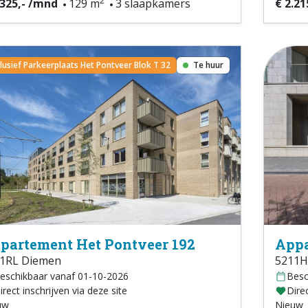
2
.325,- /mnd
129 m
3 slaapkamers
€ 2.21
clusief Parkeerplaats Het Pontveer Blok T 32
Te huur
partement Het Pontveer 192
Appa
1RL Diemen
5211H
eschikbaar vanaf 01-10-2026
Besc
irect inschrijven via deze site
Direc
uw
Nieuw