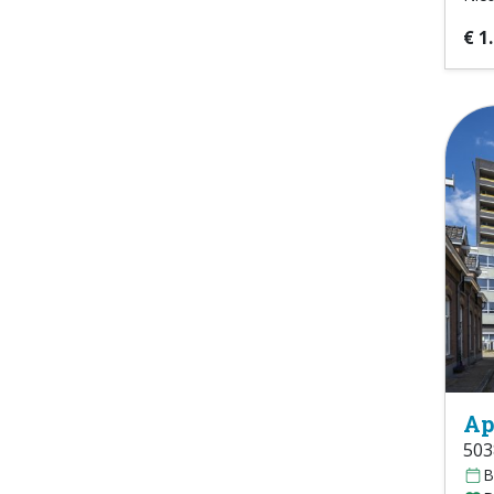
€ 1
Ap
503
B