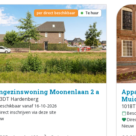
per direct beschikbaar
Te huur
ngezinswoning Moonenlaan 2 a
Appa
Muid
3DT Hardenberg
eschikbaar vanaf 16-10-2026
1018T
irect inschrijven via deze site
Besc
uw
Direc
Nieuw