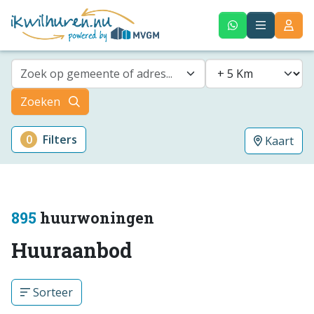
Zoek op gemeente of adres...
Zoeken
0
Filters
Kaart
895
huurwoningen
Huuraanbod
Sorteer