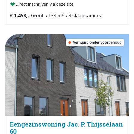
Direct inschrijven via deze site
2
€ 1.458,- /mnd
138 m
3 slaapkamers
Verhuurd onder voorbehoud
Eengezinswoning Jac. P. Thijsselaan
60