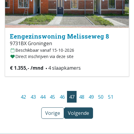
Eengezinswoning Melisseweg 8
9731BX Groningen
Beschikbaar vanaf 15-10-2026
Direct inschrijven via deze site
€ 1.355,- /mnd
4 slaapkamers
42
43
44
45
46
47
48
49
50
51
Vorige
Volgende