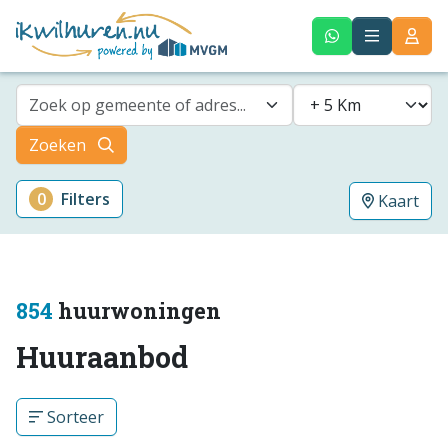
Zoek op gemeente of adres...
Zoeken
0
Filters
Kaart
854
huurwoningen
Huuraanbod
Sorteer