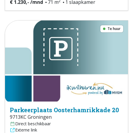
2
€ 1.230,- /mnd
71 m
1 slaapkamer
Te huur
Parkeerplaats Oosterhamrikkade 20
9713KC Groningen
Direct beschikbaar
Externe link