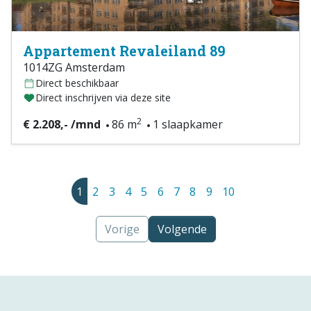
Appartement Revaleiland 89
1014ZG Amsterdam
Direct beschikbaar
Direct inschrijven via deze site
2
€ 2.208,- /mnd
86 m
1 slaapkamer
1
2
3
4
5
6
7
8
9
10
Vorige
Volgende