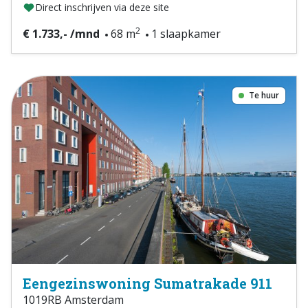
Direct inschrijven via deze site
2
€ 1.733,- /mnd
68 m
1 slaapkamer
Te huur
Eengezinswoning Sumatrakade 911
1019RB Amsterdam