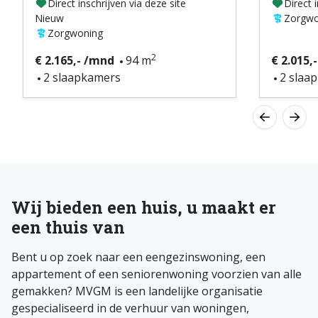
Direct inschrijven via deze site
Direct 
Nieuw
Zorgwo
Zorgwoning
2
€ 2.165,- /mnd
94 m
€ 2.015,
2 slaapkamers
2 slaa
Wij bieden een huis, u maakt er
een thuis van
Bent u op zoek naar een eengezinswoning, een
appartement of een seniorenwoning voorzien van alle
gemakken? MVGM is een landelijke organisatie
gespecialiseerd in de verhuur van woningen,