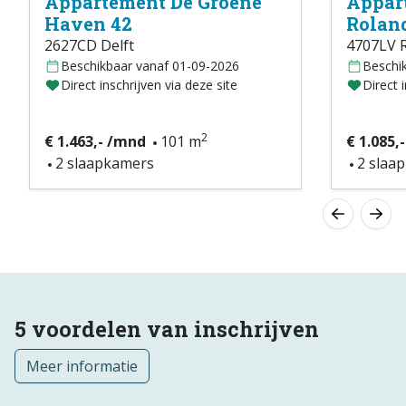
Appartement De Groene
Appar
Haven 42
Roland
2627CD Delft
4707LV 
Beschikbaar vanaf 01-09-2026
Beschi
Direct inschrijven via deze site
Direct 
2
€ 1.463,- /mnd
101 m
€ 1.085,
2 slaapkamers
2 slaa
5 voordelen van inschrijven
Meer informatie