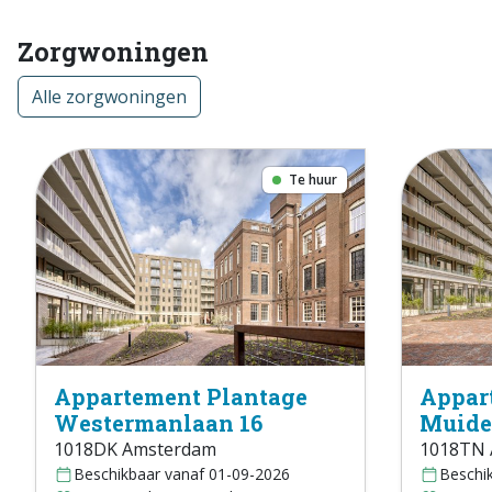
Zorgwoningen
Alle zorgwoningen
Te huur
Appartement Plantage
Appar
Westermanlaan 16
Muide
1018DK Amsterdam
1018TN 
Beschikbaar vanaf 01-09-2026
Beschi