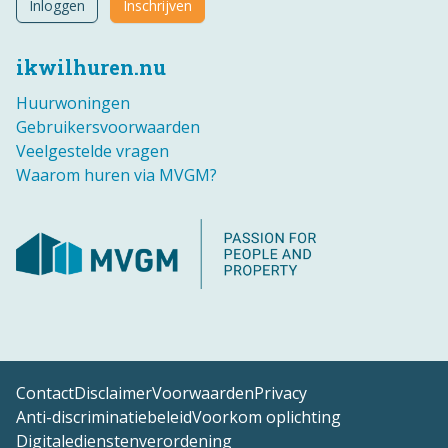
Inloggen
Inschrijven
ikwilhuren.nu
Huurwoningen
Gebruikersvoorwaarden
Veelgestelde vragen
Waarom huren via MVGM?
Contact
Disclaimer
Voorwaarden
Privacy
Anti-discriminatiebeleid
Voorkom oplichting
Digitaledienstenverordening