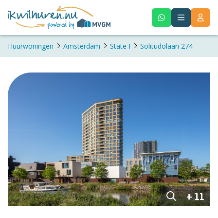
Huurwoningen
Amsterdam
State I
Solitudolaan 274
+ 11