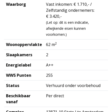
Waarborg
Vast inkomen: € 1.710,- /
Zelfstandig ondernemers:
€ 3.420,-
(Let op: dit is een indicatie,
afwijkende eisen kunnen
voorkomen.)
2
Woonoppervlakte
62 m
Slaapkamers
2
Energielabel
A++
WWS Punten
255
Status
Verhuurd onder voorbehoud
Beschikbaar
Per direct
vanaf
Complex
13871-10 State I te Amsterdam