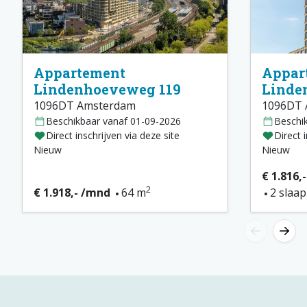
Appartement
Appar
Lindenhoeveweg 119
Linde
1096DT Amsterdam
1096DT 
Beschikbaar vanaf 01-09-2026
Beschi
Direct inschrijven via deze site
Direct 
Nieuw
Nieuw
€ 1.816,
2
€ 1.918,- /mnd
64 m
2 slaa