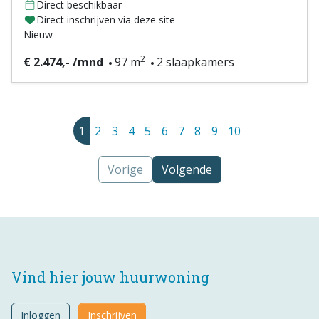
Direct beschikbaar
Direct inschrijven via deze site
Nieuw
2
€ 2.474,- /mnd
97 m
2 slaapkamers
1
2
3
4
5
6
7
8
9
10
Vorige
Volgende
Vind hier jouw huurwoning
Inloggen
Inschrijven