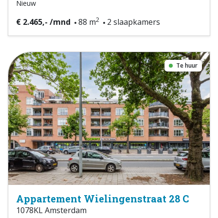
Nieuw
2
€ 2.465,- /mnd
88 m
2 slaapkamers
Te huur
Appartement Wielingenstraat 28 C
1078KL Amsterdam