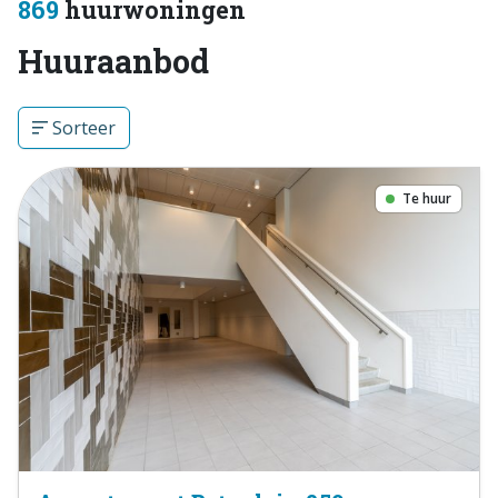
869
huurwoningen
Huuraanbod
Sorteer
Te huur