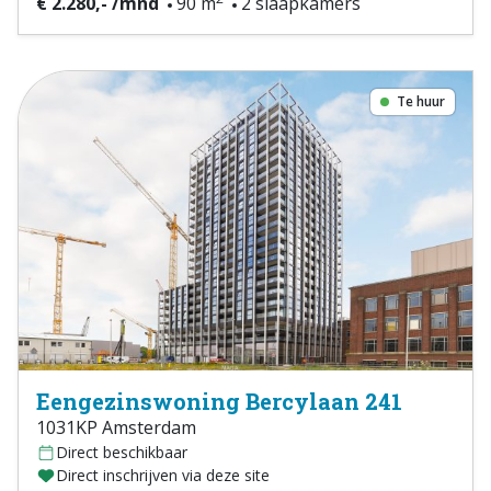
€ 2.280,- /mnd
90 m
2 slaapkamers
Te huur
Eengezinswoning Bercylaan 241
1031KP Amsterdam
Direct beschikbaar
Direct inschrijven via deze site