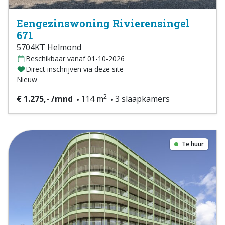
Eengezinswoning Rivierensingel
671
5704KT Helmond
Beschikbaar vanaf 01-10-2026
Direct inschrijven via deze site
Nieuw
2
€ 1.275,- /mnd
114 m
3 slaapkamers
Te huur