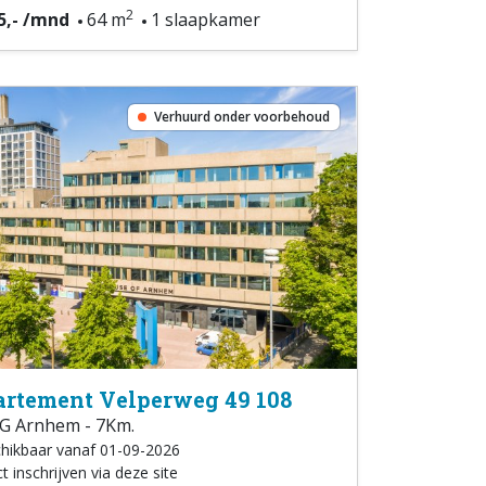
2
5,- /mnd
64 m
1 slaapkamer
Verhuurd onder voorbehoud
rtement Velperweg 49 108
G Arnhem - 7Km.
hikbaar vanaf 01-09-2026
t inschrijven via deze site