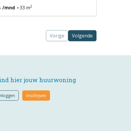
2
,- /mnd
33 m
Vorige
Volgende
ind hier jouw huurwoning
Inloggen
Inschrijven