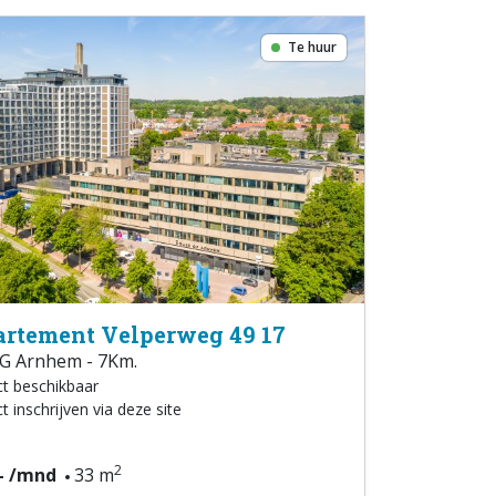
Te huur
rtement Velperweg 49 17
G Arnhem - 7Km.
ct beschikbaar
t inschrijven via deze site
2
,- /mnd
33 m