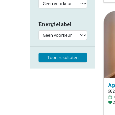
Energielabel
Toon resultaten
Ap
682
D
D