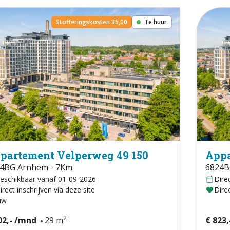
Stofferingskosten 35,00
Te huur
partement Velperweg 49 150
Appa
4BG Arnhem - 7Km.
6824B
eschikbaar vanaf 01-09-2026
Dire
irect inschrijven via deze site
Direc
uw
2
02,- /mnd
29 m
€ 823