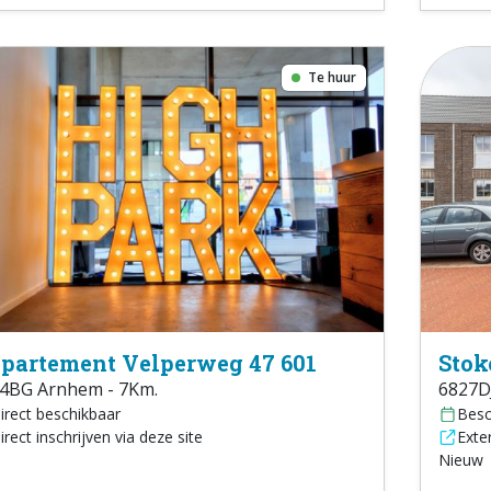
Te huur
partement Velperweg 47 601
Stok
4BG Arnhem - 7Km.
6827D
irect beschikbaar
Besc
irect inschrijven via deze site
Exter
Nieuw