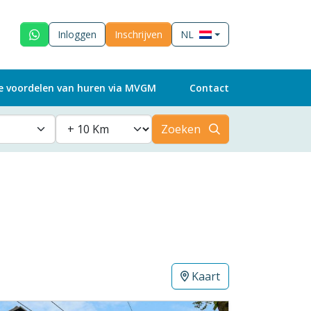
Inloggen
Inschrijven
NL
e voordelen van huren via MVGM
Contact
Zoeken
Kaart