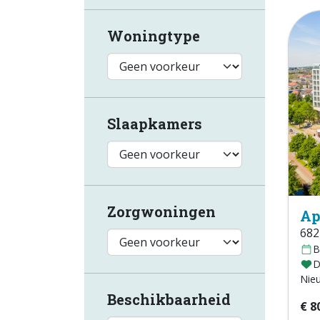
Woningtype
Slaapkamers
Zorgwoningen
Ap
682
B
D
Nie
Beschikbaarheid
€ 8