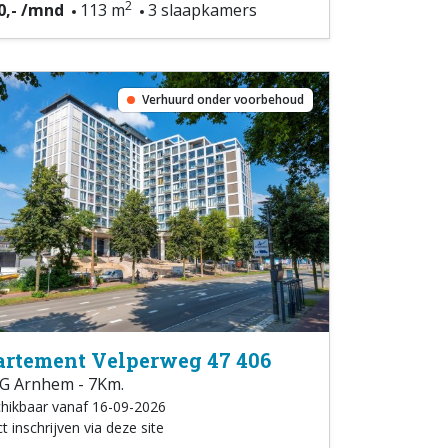
2
0,- /mnd
113 m
3 slaapkamers
Verhuurd onder voorbehoud
rtement Velperweg 47 406
G Arnhem - 7Km.
hikbaar vanaf 16-09-2026
t inschrijven via deze site