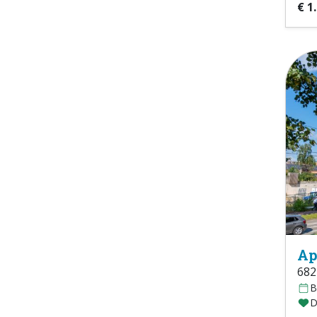
€ 1
Ap
682
B
D