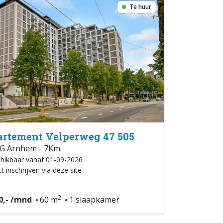
Te huur
rtement Velperweg 47 505
G Arnhem - 7Km.
hikbaar vanaf 01-09-2026
t inschrijven via deze site
2
0,- /mnd
60 m
1 slaapkamer