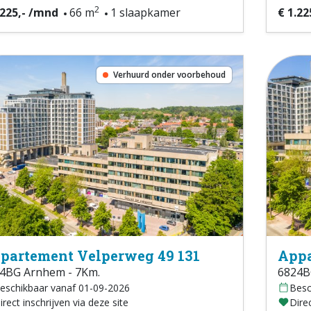
2
.225,- /mnd
66 m
1 slaapkamer
€ 1.22
Verhuurd onder voorbehoud
partement Velperweg 49 131
Appa
4BG Arnhem - 7Km.
6824B
eschikbaar vanaf 01-09-2026
Besc
irect inschrijven via deze site
Direc