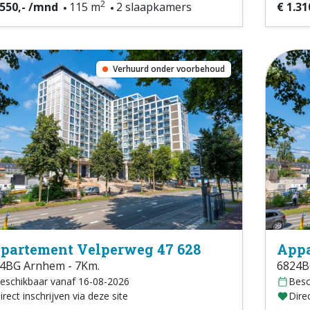
2
.550,- /mnd
115 m
2 slaapkamers
€ 1.31
Verhuurd onder voorbehoud
partement Velperweg 47 628
Appa
4BG Arnhem - 7Km.
6824B
eschikbaar vanaf 16-08-2026
Besc
irect inschrijven via deze site
Direc