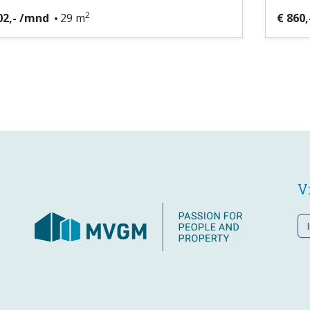
2
02,- /mnd
29 m
€ 860
V