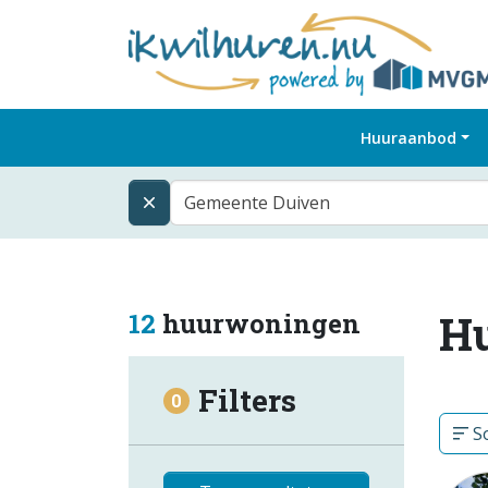
Huuraanbod
Gemeente Duiven
H
12
huurwoningen
Filters
0
So