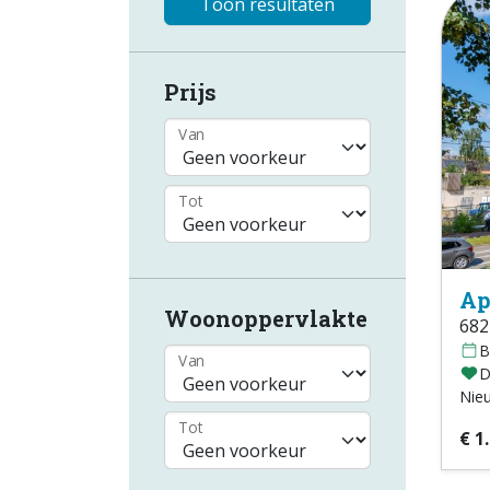
Toon resultaten
Prijs
Van
Tot
Ap
Woonoppervlakte
682
B
Van
D
Nie
Tot
€ 1