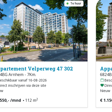
Te huur
partement Velperweg 47 302
Appa
4BG Arnhem - 7Km.
6824B
eschikbaar vanaf 16-08-2026
Besc
irect inschrijven via deze site
Direc
uw
Nieuw
2
.550,- /mnd
112 m
€ 1.15