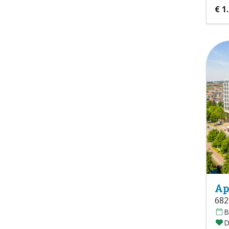
€ 1
Ap
682
B
D