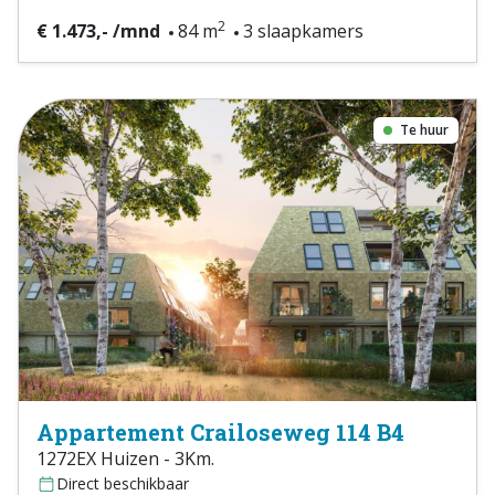
2
€ 1.473,- /mnd
84 m
3 slaapkamers
Te huur
Appartement Crailoseweg 114 B4
1272EX Huizen - 3Km.
Direct beschikbaar