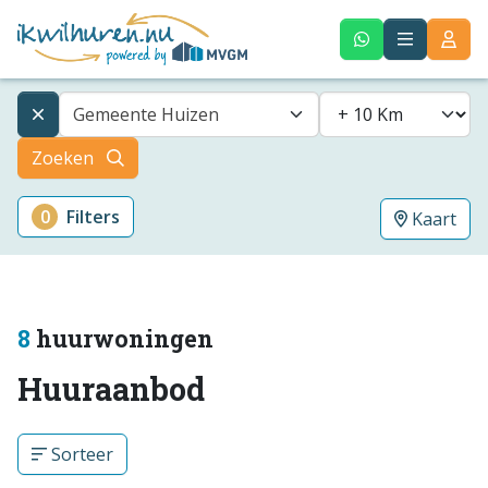
Gemeente Huizen
Zoeken
0
Filters
Kaart
8
huurwoningen
Huuraanbod
Sorteer