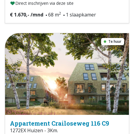
Direct inschrijven via deze site
2
€ 1.670,- /mnd
68 m
1 slaapkamer
Te huur
Appartement Crailoseweg 116 C9
1272EX Huizen - 3Km.