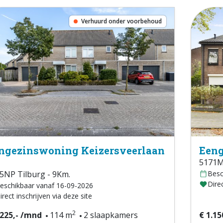
Verhuurd onder voorbehoud
ngezinswoning Keizersveerlaan
Eeng
5171MJ
5NP Tilburg - 9Km.
Besc
Direc
eschikbaar vanaf 16-09-2026
irect inschrijven via deze site
2
.225,- /mnd
114 m
2 slaapkamers
€ 1.15