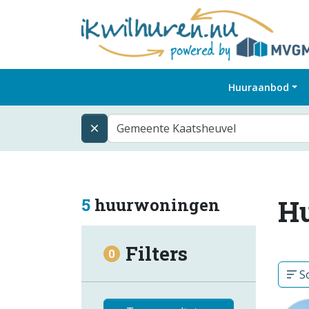
Huuraanbod
Gemeente Kaatsheuvel
H
5
huurwoningen
Filters
0
So