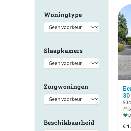
Woningtype
Slaapkamers
Zorgwoningen
Ee
30
504
B
D
Beschikbaarheid
€ 1