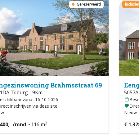
Gereserveerd
inclusi
ngezinswoning Brahmsstraat 69
Eeng
1DA Tilburg - 9Km.
5057AH
eschikbaar vanaf 16-10-2026
Besc
irect inschrijven via deze site
Direc
uw
Nieuw
2
.400,- /mnd
116 m
€ 1.32