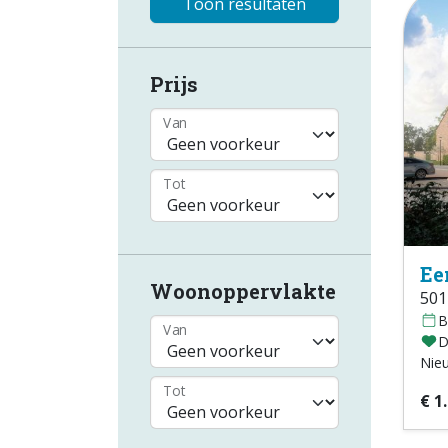
Toon resultaten
Prijs
Van
Tot
Ee
Woonoppervlakte
501
B
Van
D
Nie
Tot
€ 1