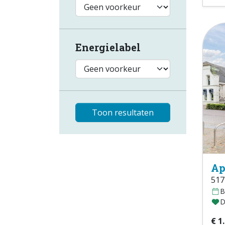
Energielabel
Toon resultaten
Ap
517
B
D
€ 1