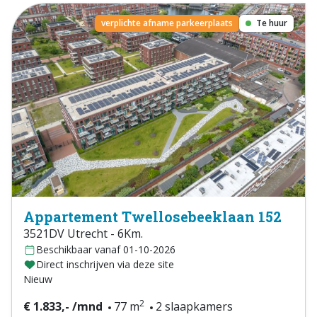
verplichte afname parkeerplaats
Te huur
Appartement Twellosebeeklaan 152
3521DV Utrecht - 6Km.
Beschikbaar vanaf 01-10-2026
Direct inschrijven via deze site
Nieuw
2
€ 1.833,- /mnd
77 m
2 slaapkamers