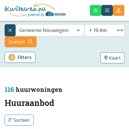
Gemeente Nieuwegein
Zoeken
0
Filters
Kaart
116
huurwoningen
Huuraanbod
Sorteer