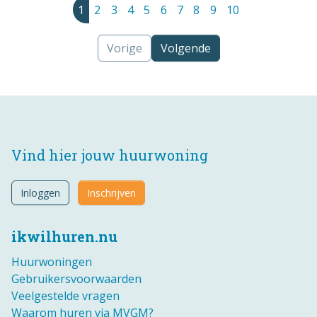
1
2
3
4
5
6
7
8
9
10
Vorige
Volgende
Vind hier jouw huurwoning
Inloggen
Inschrijven
ikwilhuren.nu
Huurwoningen
Gebruikersvoorwaarden
Veelgestelde vragen
Waarom huren via MVGM?