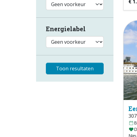
€ 1
Energielabel
Toon resultaten
Ee
307
B
D
Nie