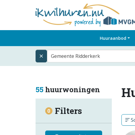
Huuraanbod
Gemeente Ridderkerk
H
55
huurwoningen
Filters
0
So