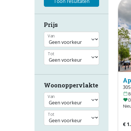
Toon resultaten
Prijs
Van
Tot
Ap
Woonoppervlakte
305
B
Van
D
Nie
Tot
€ 1