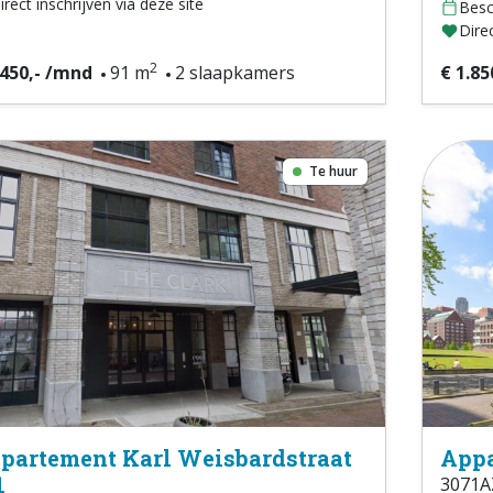
irect inschrijven via deze site
Besc
Direc
2
.450,- /mnd
91 m
2 slaapkamers
€ 1.85
Te huur
partement Karl Weisbardstraat
Appa
1
3071A