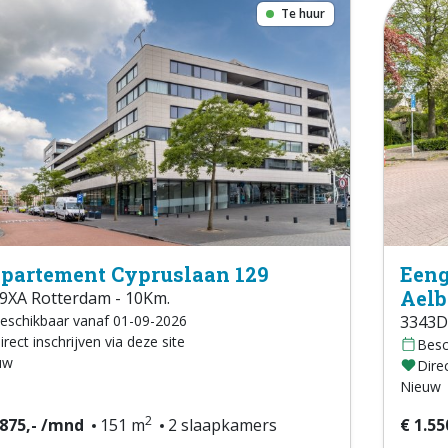
Te huur
partement Cypruslaan 129
Eeng
Aelb
9XA Rotterdam - 10Km.
eschikbaar vanaf 01-09-2026
3343D
irect inschrijven via deze site
Besc
uw
Direc
Nieuw
2
.875,- /mnd
151 m
2 slaapkamers
€ 1.55