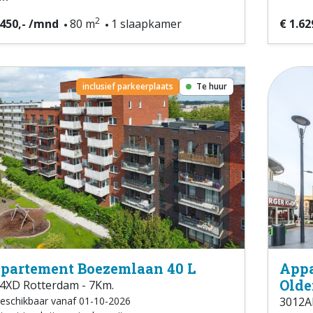
2
.450,- /mnd
80 m
1 slaapkamer
€ 1.62
inclusief parkeerplaats
Te huur
partement Boezemlaan 40 L
Appa
Olde
4XD Rotterdam - 7Km.
eschikbaar vanaf 01-10-2026
3012A