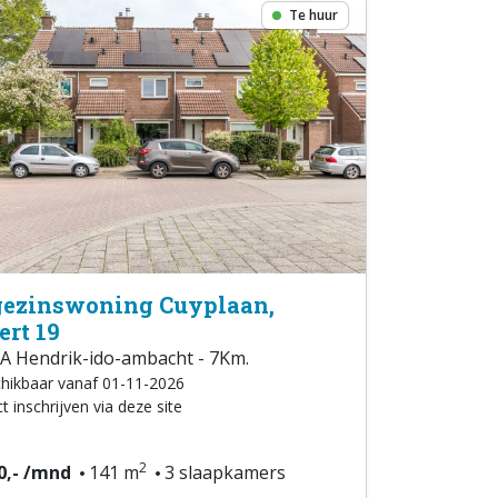
Te huur
ezinswoning Cuyplaan,
ert 19
A Hendrik-ido-ambacht - 7Km.
hikbaar vanaf 01-11-2026
t inschrijven via deze site
2
0,- /mnd
141 m
3 slaapkamers