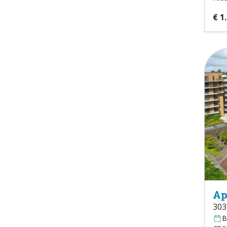
€ 1
Ap
303
B