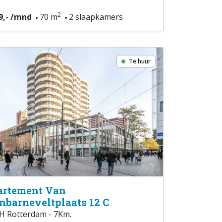
2
9,- /mnd
70 m
2 slaapkamers
Te huur
rtement Van
nbarneveltplaats 12 C
H Rotterdam - 7Km.