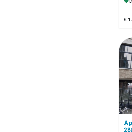
D
€ 1
Ap
28