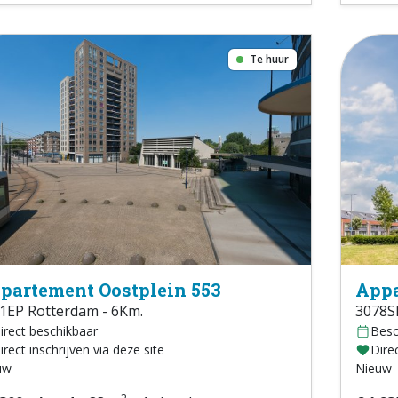
Te huur
partement Oostplein 553
Appa
1EP Rotterdam - 6Km.
3078S
irect beschikbaar
Besc
irect inschrijven via deze site
Direc
uw
Nieuw