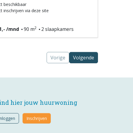
ct beschikbaar
t inschrijven via deze site
2
1,- /mnd
90 m
2 slaapkamers
Vorige
Volgende
ind hier jouw huurwoning
Inloggen
Inschrijven