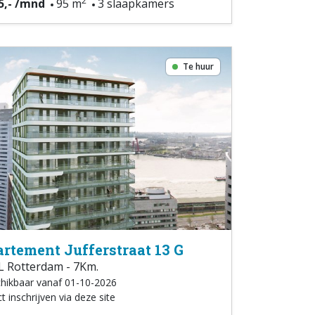
2
5,- /mnd
95 m
3 slaapkamers
Te huur
rtement Jufferstraat 13 G
L Rotterdam - 7Km.
hikbaar vanaf 01-10-2026
t inschrijven via deze site