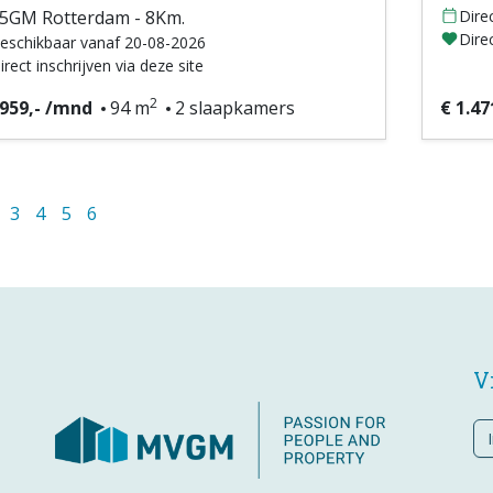
5GM Rotterdam - 8Km.
Dire
Direc
eschikbaar vanaf 20-08-2026
irect inschrijven via deze site
2
.959,- /mnd
94 m
2 slaapkamers
€ 1.47
3
4
5
6
V