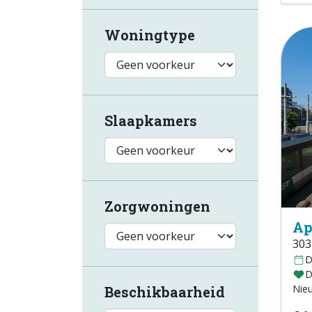
Woningtype
Slaapkamers
Zorgwoningen
Ap
303
D
D
Nie
Beschikbaarheid