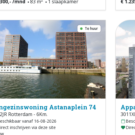
2
.300,- /mnd
83 m
1 slaapkamer
€ 1.23
Te huur
ngezinswoning Astanaplein 74
Appa
2JR Rotterdam - 6Km.
3011X
eschikbaar vanaf 16-08-2026
Besc
irect inschrijven via deze site
Direc
uw