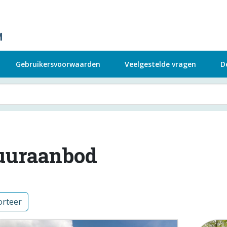
Gebruikersvoorwaarden
Veelgestelde vragen
D
uuraanbod
rteer