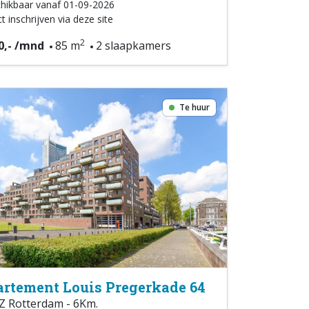
hikbaar vanaf 01-09-2026
t inschrijven via deze site
2
0,- /mnd
85 m
2 slaapkamers
Te huur
rtement Louis Pregerkade 64
Z Rotterdam - 6Km.