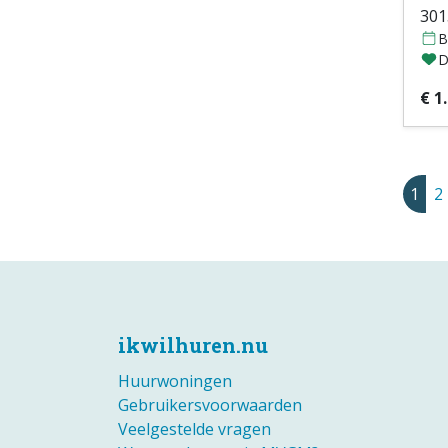
301
B
D
€ 1
1
2
ikwilhuren.nu
Huurwoningen
Gebruikersvoorwaarden
Veelgestelde vragen