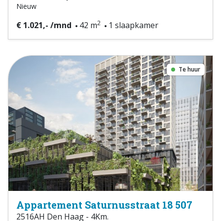
Nieuw
2
€ 1.021,- /mnd
42 m
1 slaapkamer
Te huur
Appartement Saturnusstraat 18 507
2516AH Den Haag - 4Km.