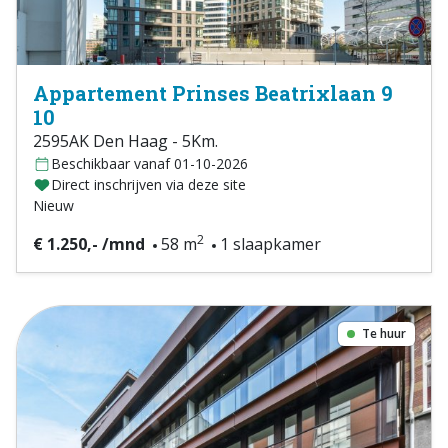
Appartement Prinses Beatrixlaan 9
10
2595AK Den Haag - 5Km.
Beschikbaar vanaf 01-10-2026
Direct inschrijven via deze site
Nieuw
2
€ 1.250,- /mnd
58 m
1 slaapkamer
Te huur