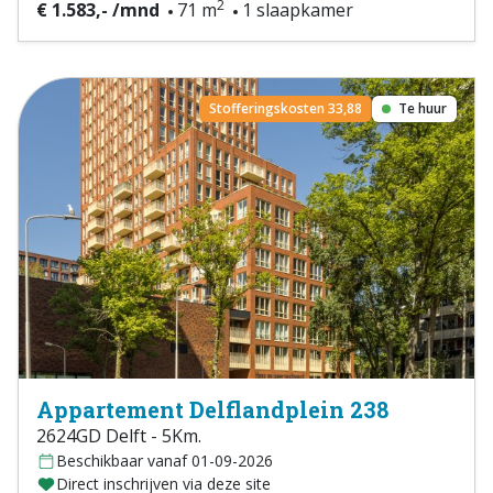
2
€ 1.583,- /mnd
71 m
1 slaapkamer
Stofferingskosten 33,88
Te huur
Appartement Delflandplein 238
2624GD Delft - 5Km.
Beschikbaar vanaf 01-09-2026
Direct inschrijven via deze site