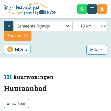
Gemeente Rijswijk
Zoeken
0
Filters
Kaart
101
huurwoningen
Huuraanbod
Sorteer