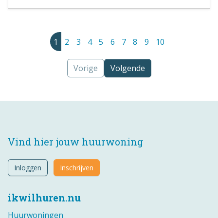
1
2
3
4
5
6
7
8
9
10
Vorige
Volgende
Vind hier jouw huurwoning
Inloggen
Inschrijven
ikwilhuren.nu
Huurwoningen