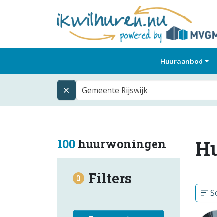
Huuraanbod
Gemeente Rijswijk
H
100
huurwoningen
Filters
0
So