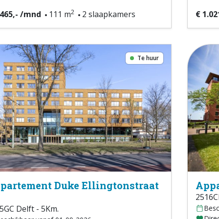
2
.465,- /mnd
111 m
2 slaapkamers
€ 1.02
Te huur
partement Duke Ellingtonstraat
Appa
2516C
5GC Delft - 5Km.
Besc
Direc