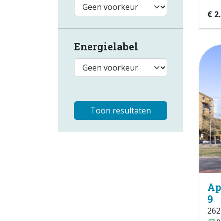
€ 2
Energielabel
Toon resultaten
Ap
9
262