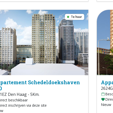
Te huur
partement Schedeldoekshaven
Appa
0
2624GD
1EZ Den Haag - 5Km.
Besc
Direc
irect beschikbaar
Nieuw
irect inschrijven via deze site
uw