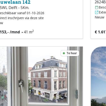
uwelaan 142
2624BE
5WL Delft - 5Km.
Besc
Exter
eschikbaar vanaf 01-10-2026
Nieuw
irect inschrijven via deze site
uw
2
.153,- /mnd
41 m
€ 1.61
Te huur