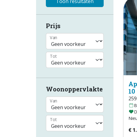
Toon resultaten
Prijs
Van
Tot
Ap
Woonoppervlakte
10
259
Van
B
D
Nie
Tot
€ 1