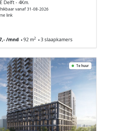
 Delft - 4Km.
hikbaar vanaf 31-08-2026
ne link
2
7,- /mnd
92 m
3 slaapkamers
Te huur