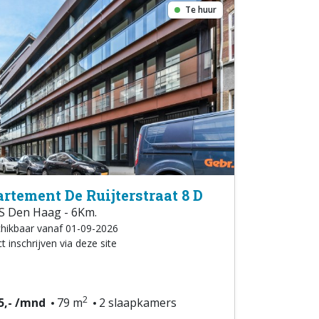
Te huur
rtement De Ruijterstraat 8 D
S Den Haag - 6Km.
hikbaar vanaf 01-09-2026
t inschrijven via deze site
2
5,- /mnd
79 m
2 slaapkamers