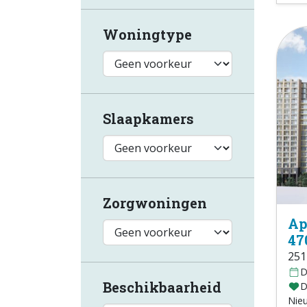
Woningtype
Slaapkamers
Zorgwoningen
Ap
47
251
D
Beschikbaarheid
D
Nie