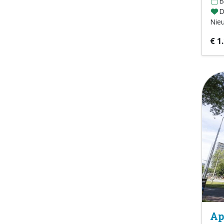
B
D
Nie
€ 1
Ap