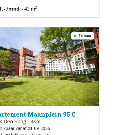
2
1,- /mnd
42 m
Te huur
rtement Maanplein 95 C
K Den Haag - 4Km.
hikbaar vanaf 01-09-2026
t inschrijven via deze site