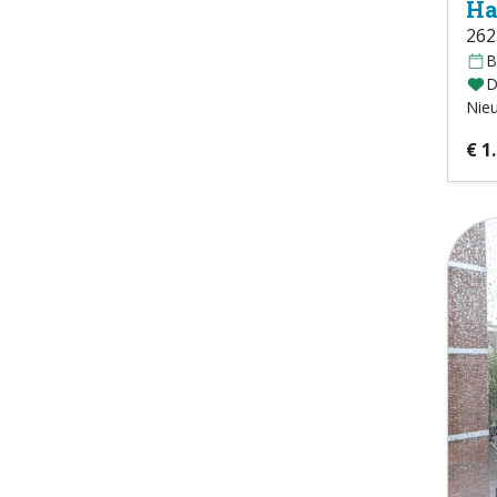
Ha
262
B
D
Nie
€ 1