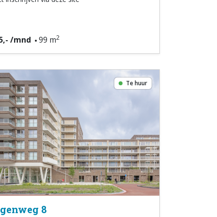
2
5,- /mnd
99 m
Te huur
genweg 8