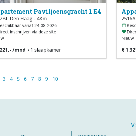
partement Paviljoensgracht 1 E4
Appa
2BL Den Haag - 4Km.
2516A
eschikbaar vanaf 24-08-2026
Besc
irect inschrijven via deze site
Direc
uw
Nieuw
.221,- /mnd
1 slaapkamer
€ 1.32
3
4
5
6
7
8
9
10
V