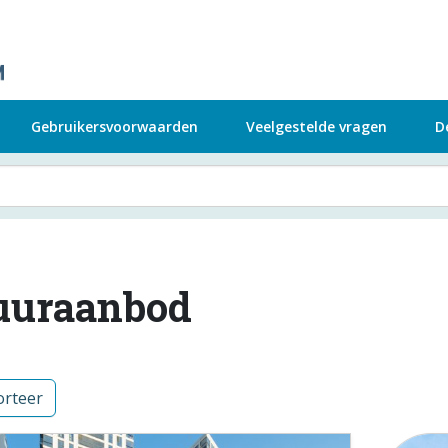
Gebruikersvoorwaarden
Veelgestelde vragen
D
uuraanbod
rteer