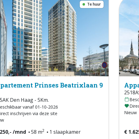
Te huur
partement Prinses Beatrixlaan 9
Appa
2518A
5AK Den Haag - 5Km.
Besc
Direc
eschikbaar vanaf 01-10-2026
Nieuw
irect inschrijven via deze site
uw
2
.250,- /mnd
58 m
1 slaapkamer
€ 1.62