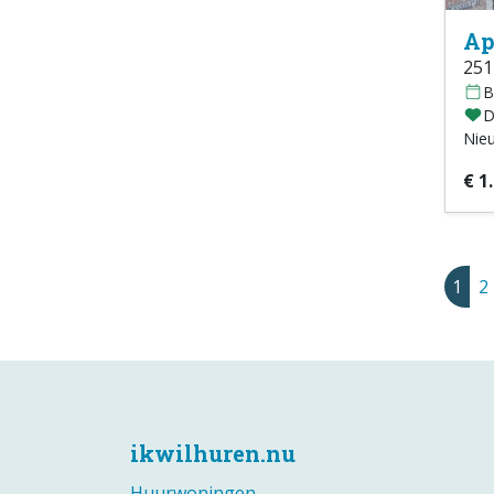
Ap
251
B
D
Nie
€ 1
1
2
ikwilhuren.nu
Huurwoningen