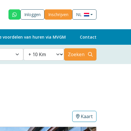
Inloggen
Inschrijven
NL
e voordelen van huren via MVGM
Contact
Zoeken
Kaart