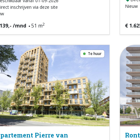
eschikbaar vanaf 01-09-2026
Nieuw
irect inschrijven via deze site
uw
2
.139,- /mnd
51 m
€ 1.62
Te huur
partement Pierre van
Ront