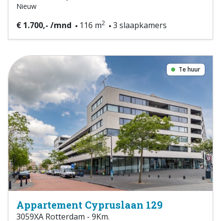
Nieuw
2
€ 1.700,- /mnd
116 m
3 slaapkamers
Te huur
Appartement Cypruslaan 129
3059XA Rotterdam - 9Km.