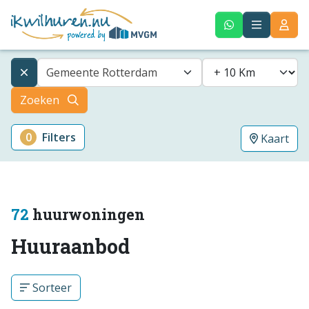
Gemeente Rotterdam
Zoeken
0
Filters
Kaart
72
huurwoningen
Huuraanbod
Sorteer