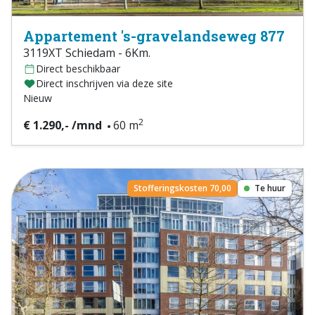
Appartement 's-gravelandseweg 877
3119XT Schiedam - 6Km.
Direct beschikbaar
Direct inschrijven via deze site
Nieuw
2
€ 1.290,- /mnd
60 m
Stofferingskosten 70,00
Te huur