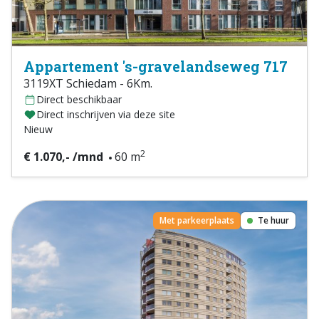
Appartement 's-gravelandseweg 717
3119XT Schiedam - 6Km.
Direct beschikbaar
Direct inschrijven via deze site
Nieuw
2
€ 1.070,- /mnd
60 m
Met parkeerplaats
Te huur