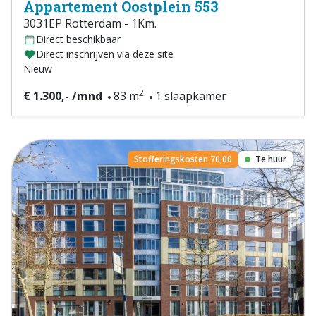
Appartement Oostplein 553
3031EP Rotterdam - 1Km.
Direct beschikbaar
Direct inschrijven via deze site
Nieuw
2
€ 1.300,- /mnd
83 m
1 slaapkamer
Stofferingskosten 70,00
Te huur