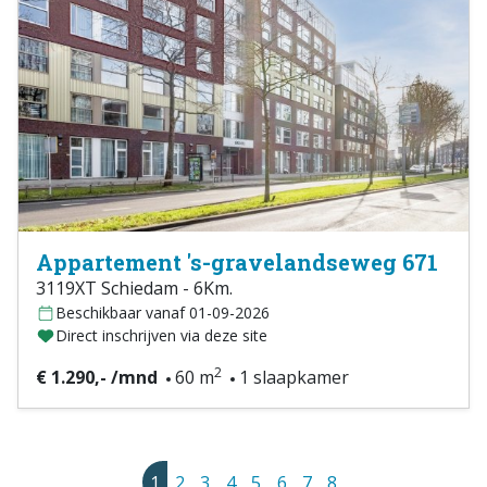
Appartement 's-gravelandseweg 671
3119XT Schiedam - 6Km.
Beschikbaar vanaf 01-09-2026
Direct inschrijven via deze site
2
€ 1.290,- /mnd
60 m
1 slaapkamer
1
2
3
4
5
6
7
8