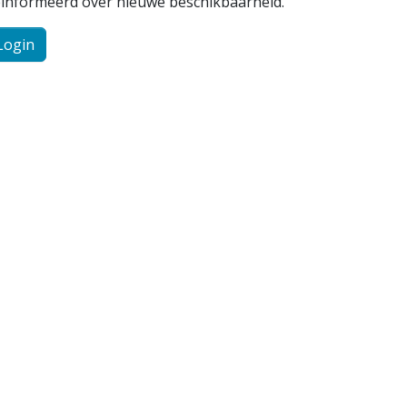
ïnformeerd over nieuwe beschikbaarheid.
Login