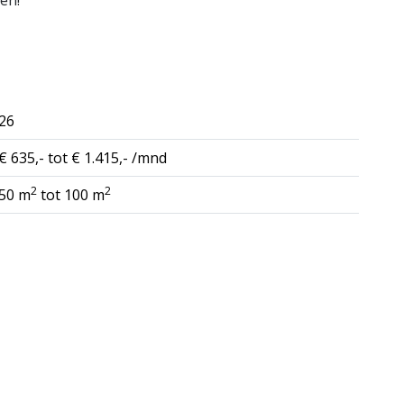
len!
26
€ 635,- tot € 1.415,- /mnd
2
2
50 m
tot 100 m