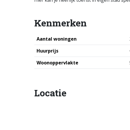
Hier kan je heerlijk toerist in eigen stad spe
Kenmerken
Aantal woningen
Huurprijs
Woonoppervlakte
Locatie