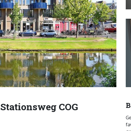
 Stationsweg COG
B
Ge
fa