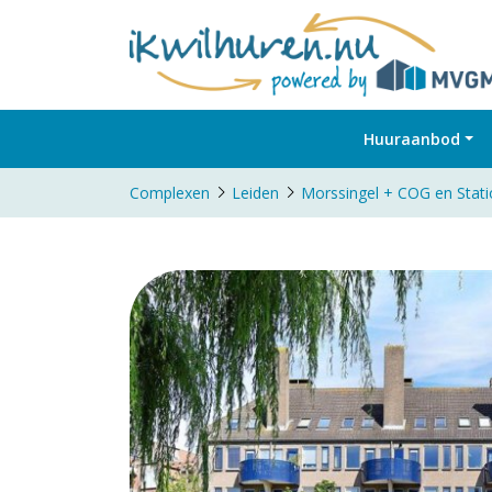
Huuraanbod
Complexen
Leiden
Morssingel + COG en Sta