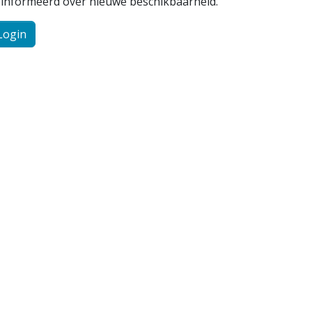
ïnformeerd over nieuwe beschikbaarheid.
Login