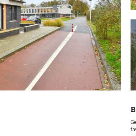
B
Ge
fa