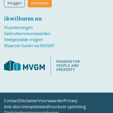
Inloggen
Inschrijven
ikwilhuren.nu
Huurwoningen
Gebruikersvoorwaarden
Veelgestelde vragen
Waarom huren via MVGM?
Contact
Disclaimer
Voorwaarden
Privacy
Anti-discriminatiebeleid
Voorkom oplichting
Digitaledienstenverordening