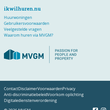
ikwilhuren.nu
Huurwoningen
Gebruikersvoorwaarden
Veelgestelde vragen
Waarom huren via MVGM?
Contact
Disclaimer
Voorwaarden
Privacy
Anti-discriminatiebeleid
Voorkom oplichting
Digitaledienstenverordening