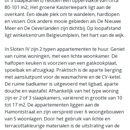
of 3 slaapkamers) hebben een oppervlakte van circa
80-101 m2;. Het groene Kasterleepark ligt aan de
overkant. Een ideale plek om te wandelen, hardlopen
en vissen. Ook andere mooie gebieden als De Nieuwe
Meer en De Oeverlanden zijn dichtbij. Op loopafstand
ligt winkelcentrum Belgieumlplein, het hart van de wijk.
In Sloten IV zijn 2 typen appartementen te huur. Geniet
van ruime woningen, met een lichte woonkamer. De
halfopen keuken is voorzien van een gaskookplaat,
spoelbak en afzuigkap. Praktisch is de aparte berging
met aansluitpunt voor de wasmachine en de CV-ketel.
De ruime badkamer is uitgevoerd met ligbad, aparte
douche en wastafel. Afhankelijk van het type woning
zijn er 2 of 3 slaapkamers, variërend in grootte van 10
tot 17 m2. De appartementen liggen aan de
Hamontstraat en zijn verspreid over 6 woongebouwen
van 5 woonlagen. Door het gebruik van lichte en
terracottakleurige materialen is de uitstraling van de