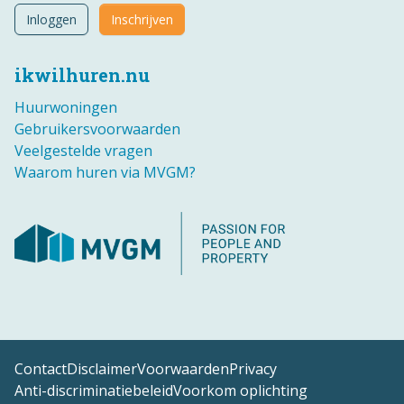
Inloggen
Inschrijven
ikwilhuren.nu
Huurwoningen
Gebruikersvoorwaarden
Veelgestelde vragen
Waarom huren via MVGM?
Contact
Disclaimer
Voorwaarden
Privacy
Anti-discriminatiebeleid
Voorkom oplichting