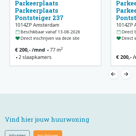
Parkeerplaats
Parkee
Parkeerplaats
Parkee
Pontsteiger 237
Pontst
1014ZP Amsterdam
1014ZP 
Beschikbaar vanaf 13-08-2026
Direct 
Direct inschrijven via deze site
Direct 
2
€ 200,- /mnd
77 m
2 slaapkamers
€ 200,- 
Vind hier jouw huurwoning
Inloggen
Inschrijven