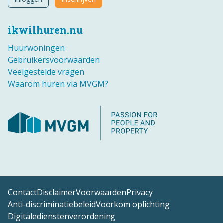
ikwilhuren.nu
Huurwoningen
Gebruikersvoorwaarden
Veelgestelde vragen
Waarom huren via MVGM?
Contact
Disclaimer
Voorwaarden
Privacy
Anti-discriminatiebeleid
Voorkom oplichting
Digitaledienstenverordening