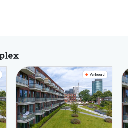
plex
Verhuurd