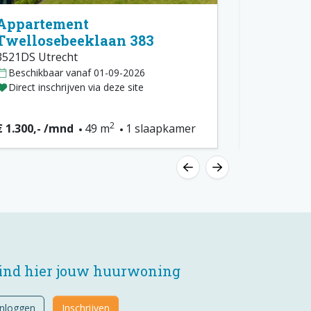
Appartement
Appart
Twellosebeeklaan 383
Twellos
3521DS Utrecht
3521DR Utr
Beschikbaar vanaf 01-09-2026
Beschikba
Direct inschrijven via deze site
Direct insc
2
€ 1.300,- /mnd
49 m
1 slaapkamer
€ 1.300,- 
ind hier jouw huurwoning
Inloggen
Inschrijven