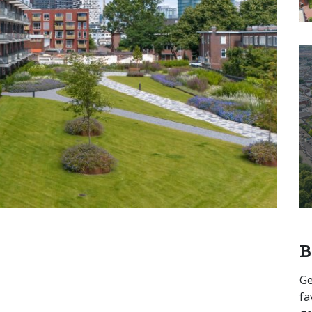
B
Ge
fa