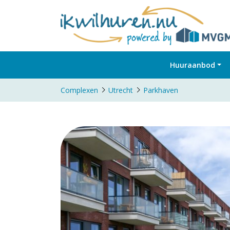
Huuraanbod
Complexen
Utrecht
Parkhaven