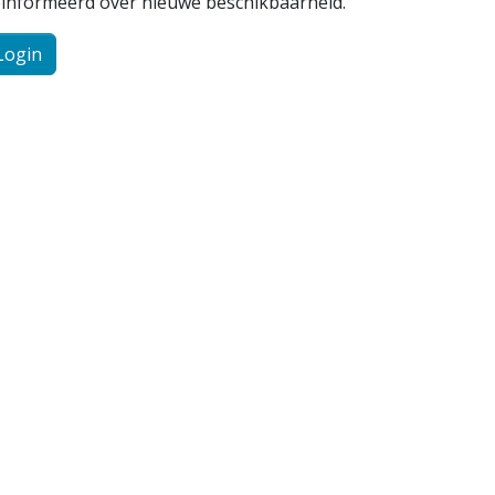
ïnformeerd over nieuwe beschikbaarheid.
Login