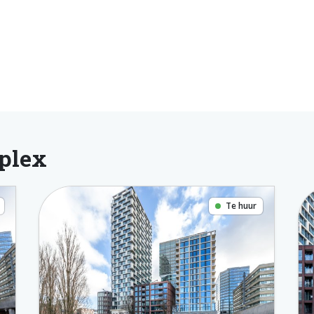
plex
Te huur