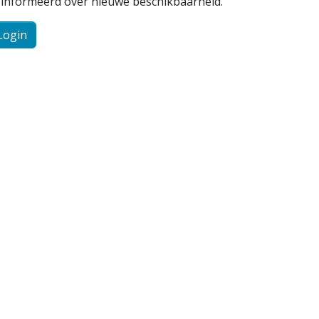
ïnformeerd over nieuwe beschikbaarheid.
Login