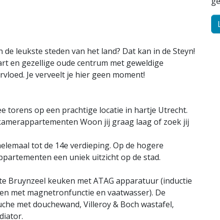
ge
 de leukste steden van het land? Dat kan in de Steyn!
art en gezellige oude centrum met geweldige
rvloed. Je verveelt je hier geen moment!
torens op een prachtige locatie in hartje Utrecht.
kamerappartementen Woon jij graag laag of zoek jij
lemaal tot de 14e verdieping. Op de hogere
artementen een uniek uitzicht op de stad.
te Bruynzeel keuken met ATAG apparatuur (inductie
ven met magnetronfunctie en vaatwasser). De
he met douchewand, Villeroy & Boch wastafel,
iator.