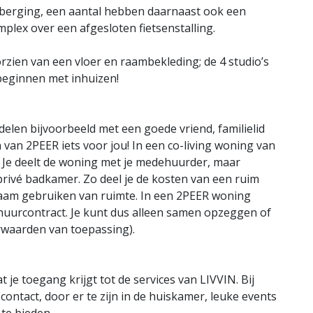
 berging, een aantal hebben daarnaast ook een
plex over een afgesloten fietsenstalling.
zien van een vloer en raambekleding; de 4 studio’s
beginnen met inhuizen!
delen bijvoorbeeld met een goede vriend, familielid
 van 2PEER iets voor jou! In een co-living woning van
 Je deelt de woning met je medehuurder, maar
privé badkamer. Zo deel je de kosten van een ruim
aam gebruiken van ruimte. In een 2PEER woning
uurcontract. Je kunt dus alleen samen opzeggen of
rwaarden van toepassing).
je toegang krijgt tot de services van LIVVIN. Bij
ntact, door er te zijn in de huiskamer, leuke events