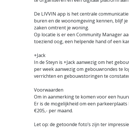
te organiseren en een digitaal platform aan 
De LIVVIN app is het centrale communicatiem
buren en de woonomgeving kennen, blijf je
zaken omtrent je woning.
Op locatie is er een Community Manager aanw
toeziend oog, een helpende hand of een kartr
+Jack
In de Steyn is +Jack aanwezig om het gebouw 
per week aanwezig om gebouwrondes te lo
verrichten en gebouwstoringen te constatere
Voorwaarden
Om in aanmerking te komen voor een huurw
Er is de mogelijkheid om een parkeerplaats b
€205,- per maand.
Let op: de getoonde foto’s zijn ter impressi