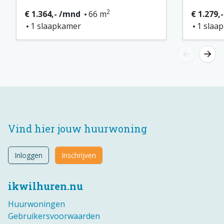
2
€ 1.364,- /mnd
66 m
€ 1.279,
1 slaapkamer
1 slaa
Vind hier jouw huurwoning
Inloggen
Inschrijven
ikwilhuren.nu
Huurwoningen
Gebruikersvoorwaarden