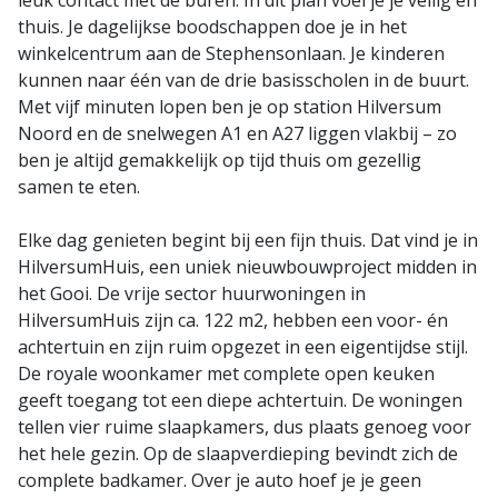
leuk contact met de buren. In dit plan voel je je veilig en
thuis. Je dagelijkse boodschappen doe je in het
winkelcentrum aan de Stephensonlaan. Je kinderen
kunnen naar één van de drie basisscholen in de buurt.
Met vijf minuten lopen ben je op station Hilversum
Noord en de snelwegen A1 en A27 liggen vlakbij – zo
ben je altijd gemakkelijk op tijd thuis om gezellig
samen te eten.
Elke dag genieten begint bij een fijn thuis. Dat vind je in
HilversumHuis, een uniek nieuwbouwproject midden in
het Gooi. De vrije sector huurwoningen in
HilversumHuis zijn ca. 122 m2, hebben een voor- én
achtertuin en zijn ruim opgezet in een eigentijdse stijl.
De royale woonkamer met complete open keuken
geeft toegang tot een diepe achtertuin. De woningen
tellen vier ruime slaapkamers, dus plaats genoeg voor
het hele gezin. Op de slaapverdieping bevindt zich de
complete badkamer. Over je auto hoef je je geen