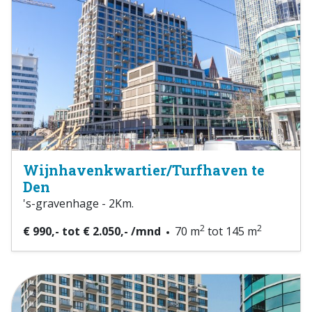
Wijnhavenkwartier/Turfhaven te
Den
's-gravenhage - 2Km.
2
2
€ 990,- tot € 2.050,- /mnd
70 m
tot 145 m