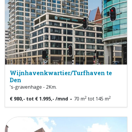
Wijnhavenkwartier/Turfhaven te
Den
's-gravenhage - 2Km.
2
2
€ 980,- tot € 1.995,- /mnd
70 m
tot 145 m