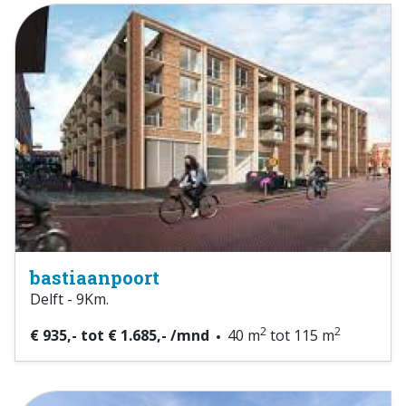
bastiaanpoort
Delft - 9Km.
2
2
€ 935,- tot € 1.685,- /mnd
40 m
tot 115 m