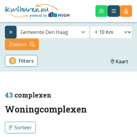
Gemeente Den Haag
Zoeken
0
Filters
Kaart
43
complexen
Woningcomplexen
Sorteer