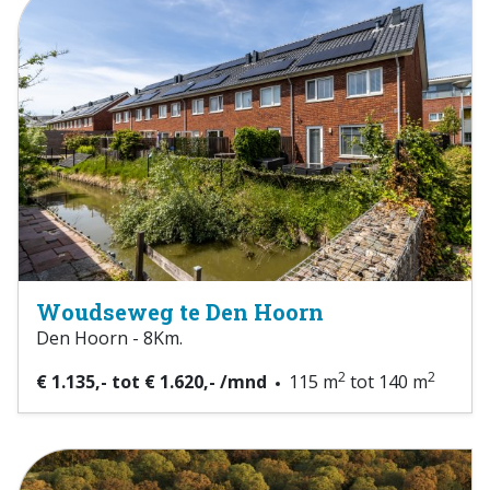
Woudseweg te Den Hoorn
Den Hoorn - 8Km.
2
2
€ 1.135,- tot € 1.620,- /mnd
115 m
tot 140 m