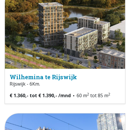
Wilhemina te Rijswijk
Rijswijk - 6Km.
2
2
€ 1.360,- tot € 1.390,- /mnd
60 m
tot 85 m