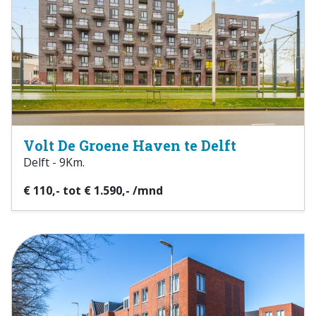
Volt De Groene Haven te Delft
Delft - 9Km.
€ 110,- tot € 1.590,- /mnd