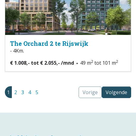
The Orchard 2 te Rijswijk
- 4Km.
2
2
€ 1.008,- tot € 2.055,- /mnd
49 m
tot 101 m
1
2
3
4
5
Vorige
Volgende