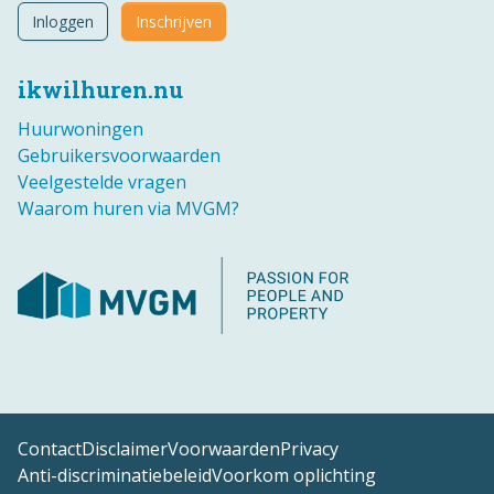
Inloggen
Inschrijven
ikwilhuren.nu
Huurwoningen
Gebruikersvoorwaarden
Veelgestelde vragen
Waarom huren via MVGM?
Contact
Disclaimer
Voorwaarden
Privacy
Anti-discriminatiebeleid
Voorkom oplichting