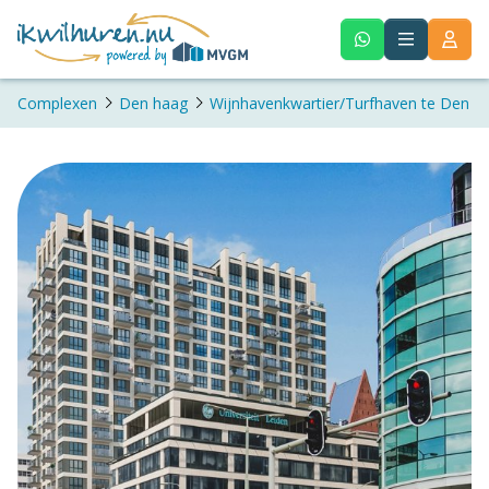
Complexen
Den haag
Wijnhavenkwartier/Turfhaven te Den