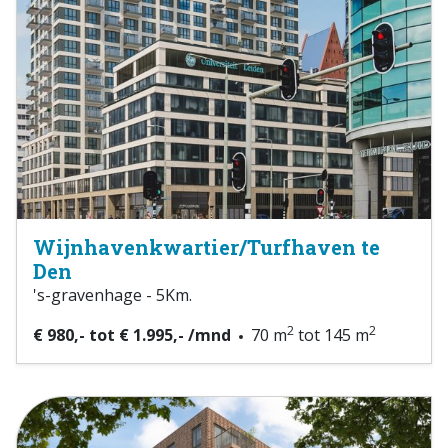
Wijnhavenkwartier/Turfhaven te
Den
's-gravenhage - 5Km.
2
2
€ 980,- tot € 1.995,- /mnd
70 m
tot 145 m