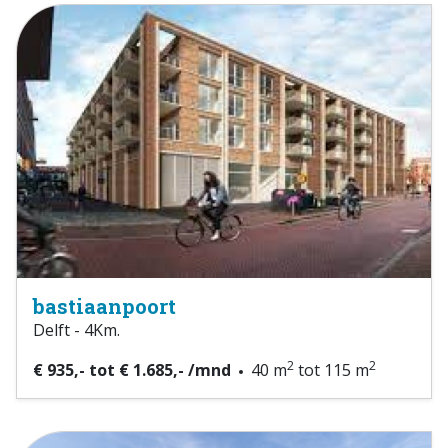
bastiaanpoort
Delft - 4Km.
2
2
€ 935,- tot € 1.685,- /mnd
40 m
tot 115 m