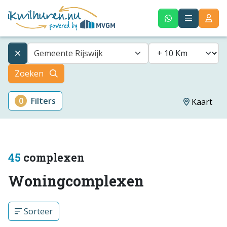
Gemeente Rijswijk
Zoeken
0
Filters
Kaart
45
complexen
Woningcomplexen
Sorteer