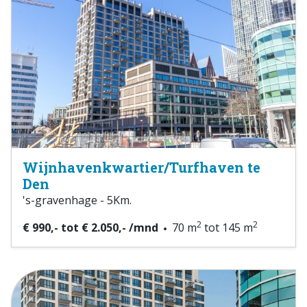
Wijnhavenkwartier/Turfhaven te
Den
's-gravenhage - 5Km.
2
2
€ 990,- tot € 2.050,- /mnd
70 m
tot 145 m