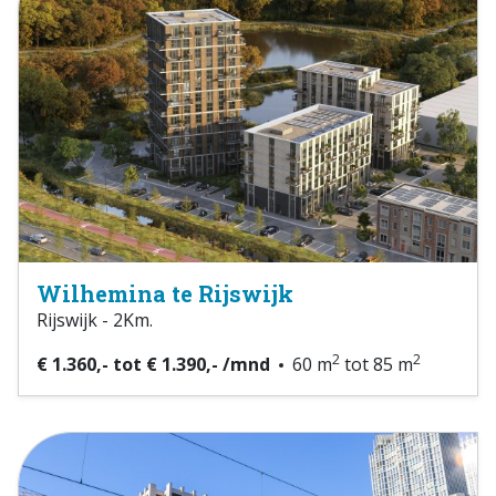
Wilhemina te Rijswijk
Rijswijk - 2Km.
2
2
€ 1.360,- tot € 1.390,- /mnd
60 m
tot 85 m