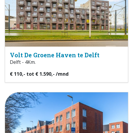
Volt De Groene Haven te Delft
Delft - 4Km.
€ 110,- tot € 1.590,- /mnd