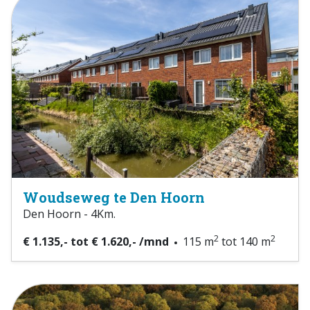
Woudseweg te Den Hoorn
Den Hoorn - 4Km.
2
2
€ 1.135,- tot € 1.620,- /mnd
115 m
tot 140 m