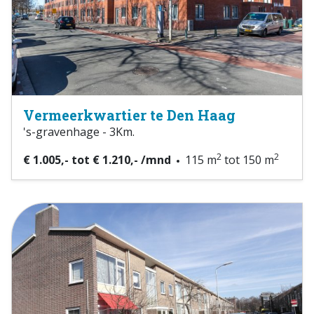
Vermeerkwartier te Den Haag
's-gravenhage - 3Km.
2
2
€ 1.005,- tot € 1.210,- /mnd
115 m
tot 150 m