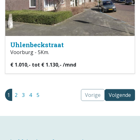
Uhlenbeckstraat
Voorburg - 5Km.
€ 1.010,- tot € 1.130,- /mnd
1
2
3
4
5
Vorige
Volgende