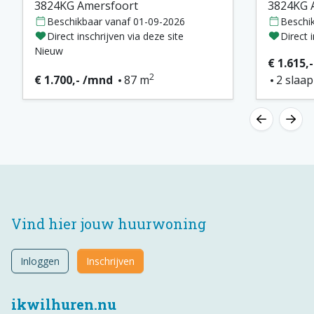
3824KG Amersfoort
3824KG 
Beschikbaar vanaf 01-09-2026
Beschi
Direct inschrijven via deze site
Direct 
Nieuw
€ 1.615,
2
€ 1.700,- /mnd
87 m
2 slaa
Vind hier jouw huurwoning
Inloggen
Inschrijven
ikwilhuren.nu