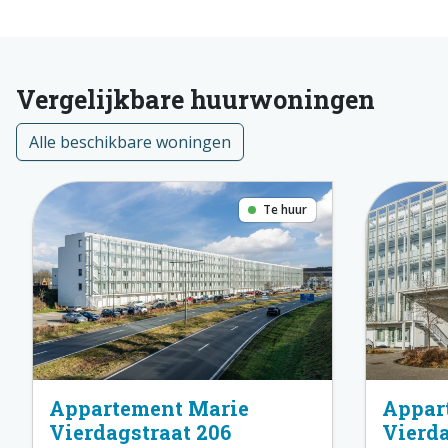
Vergelijkbare huurwoningen
Alle beschikbare woningen
Te huur
Appartement Marie
Appar
Vierdagstraat 206
Vierda