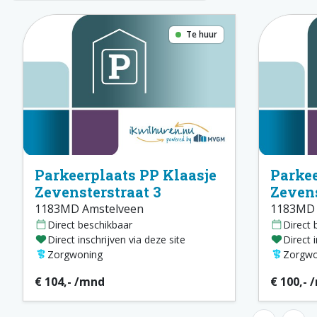
Te huur
Parkeerplaats PP Klaasje
Parkee
Zevensterstraat 3
Zevens
1183MD Amstelveen
1183MD 
Direct beschikbaar
Direct 
Direct inschrijven via deze site
Direct 
Zorgwoning
Zorgwo
€ 104,- /mnd
€ 100,- 