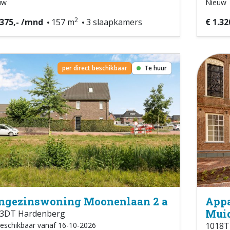
uw
Nieuw
2
.375,- /mnd
157 m
3 slaapkamers
€ 1.32
per direct beschikbaar
Te huur
ngezinswoning Moonenlaan 2 a
Appa
Muid
3DT Hardenberg
eschikbaar vanaf 16-10-2026
1018T