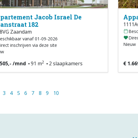
partement Jacob Israel De
Appa
anstraat 182
1111A
08VG Zaandam
Besc
Direc
eschikbaar vanaf 01-09-2026
Nieuw
irect inschrijven via deze site
uw
2
.505,- /mnd
91 m
2 slaapkamers
€ 1.66
3
4
5
6
7
8
9
10