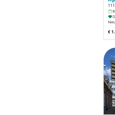
111
B
D
Nie
€ 1