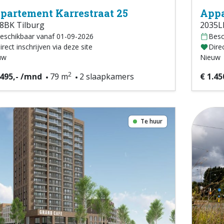
partement Karrestraat 25
Appa
8BK Tilburg
2035L
eschikbaar vanaf 01-09-2026
Besc
irect inschrijven via deze site
Direc
uw
Nieuw
2
.495,- /mnd
79 m
2 slaapkamers
€ 1.45
Te huur