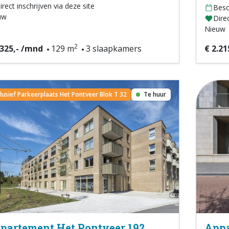
irect inschrijven via deze site
Besc
uw
Direc
Nieuw
2
.325,- /mnd
129 m
3 slaapkamers
€ 2.21
clusief Parkeerplaats Het Pontveer Blok T 32
Te huur
partement Het Pontveer 192
Appa