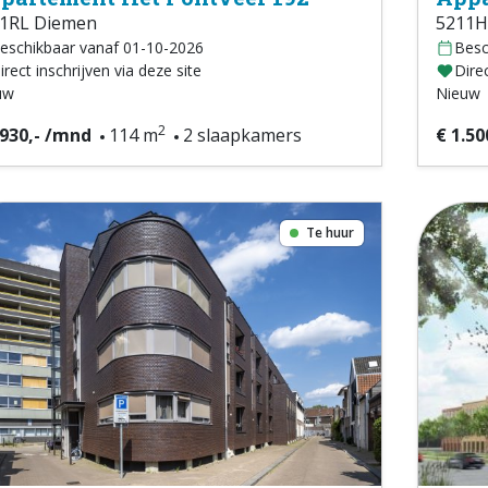
1RL Diemen
5211H
eschikbaar vanaf 01-10-2026
Besc
irect inschrijven via deze site
Direc
uw
Nieuw
2
.930,- /mnd
114 m
2 slaapkamers
€ 1.50
Te huur