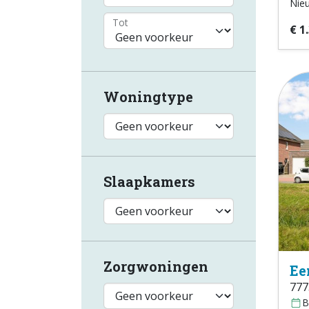
Nie
Tot
€ 1
Woningtype
Slaapkamers
Zorgwoningen
Ee
777
B