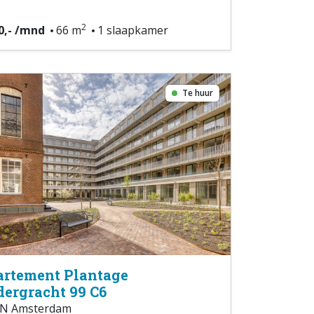
2
0,- /mnd
66 m
1 slaapkamer
Te huur
rtement Plantage
ergracht 99 C6
N Amsterdam