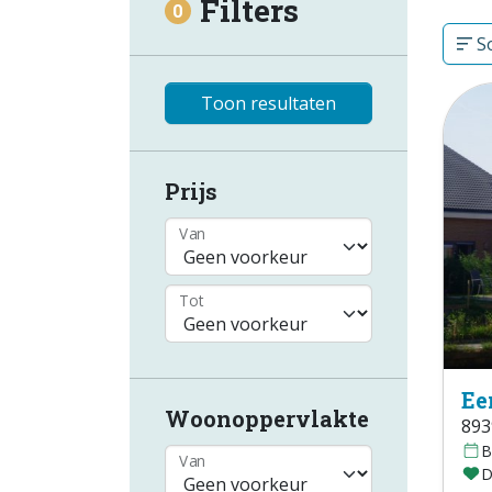
Filters
0
So
Toon resultaten
Prijs
Van
Tot
Ee
Woonoppervlakte
893
B
Van
D