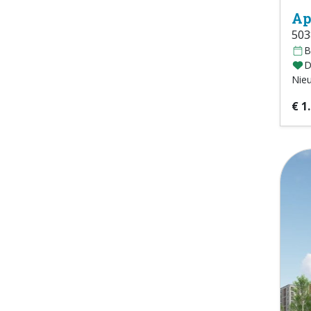
Ap
503
B
D
Nie
€ 1