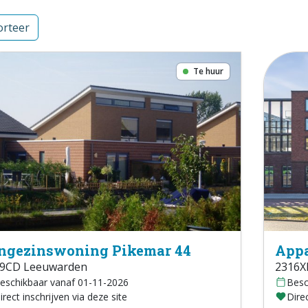
rteer
Te huur
ngezinswoning Pikemar 44
Appa
9CD Leeuwarden
2316X
eschikbaar vanaf 01-11-2026
Besc
irect inschrijven via deze site
Direc