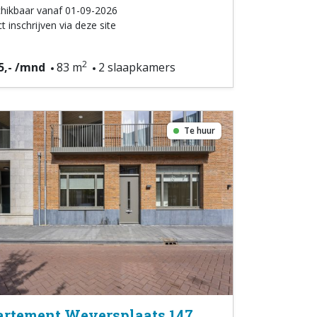
hikbaar vanaf 01-09-2026
t inschrijven via deze site
2
5,- /mnd
83 m
2 slaapkamers
Te huur
rtement Weversplaats 147