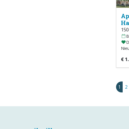
Ap
Ha
15
B
D
Nie
€ 1
1
2