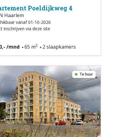
rtement Poeldijkweg 4
N Haarlem
hikbaar vanaf 01-10-2026
t inschrijven via deze site
2
0,- /mnd
65 m
2 slaapkamers
Te huur