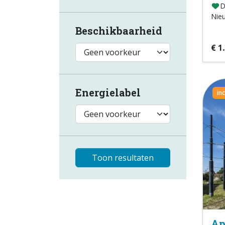
D
Nie
Beschikbaarheid
€ 1
Energielabel
in
Toon resultaten
Ap