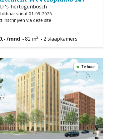
D 's-hertogenbosch
hikbaar vanaf 01-09-2026
t inschrijven via deze site
2
0,- /mnd
82 m
2 slaapkamers
Te huur