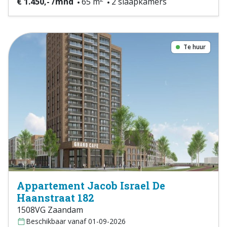
€ 1.450,- /mnd
65 m
2 slaapkamers
Te huur
Appartement Jacob Israel De
Haanstraat 182
1508VG Zaandam
Beschikbaar vanaf 01-09-2026