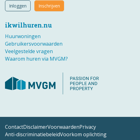
Inloggen
Inschrijven
ikwilhuren.nu
Huurwoningen
Gebruikersvoorwaarden
Veelgestelde vragen
Waarom huren via MVGM?
Contact
Disclaimer
Voorwaarden
Privacy
Anti-discriminatiebeleid
Voorkom oplichting