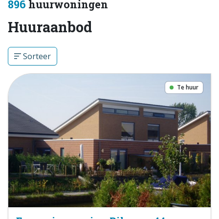
896
huurwoningen
Huuraanbod
Sorteer
Te huur