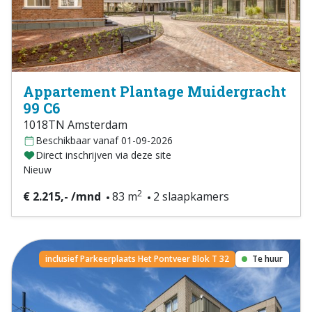
Appartement Plantage Muidergracht
99 C6
1018TN Amsterdam
Beschikbaar vanaf 01-09-2026
Direct inschrijven via deze site
Nieuw
2
€ 2.215,- /mnd
83 m
2 slaapkamers
inclusief Parkeerplaats Het Pontveer Blok T 32
Te huur