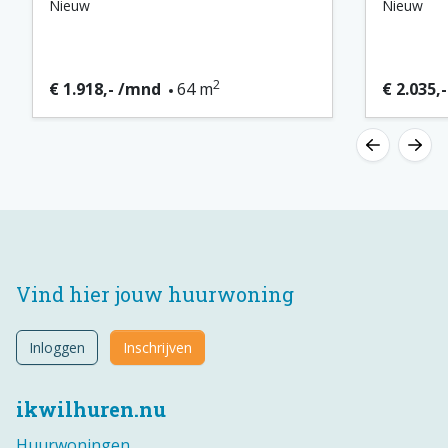
Nieuw
Nieuw
2
€ 1.918,- /mnd
64 m
€ 2.035,
Vind hier jouw huurwoning
Inloggen
Inschrijven
ikwilhuren.nu
Huurwoningen