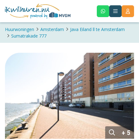
Huurwoningen
Amsterdam
Java Eiland ll te Amsterdam
Sumatrakade 777
+ 5