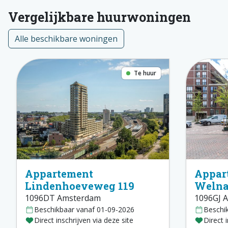
Vergelijkbare huurwoningen
Alle beschikbare woningen
Te huur
Appartement
Appar
Lindenhoeveweg 119
Welna
1096DT Amsterdam
1096GJ 
Beschikbaar vanaf 01-09-2026
Beschi
Direct inschrijven via deze site
Direct 