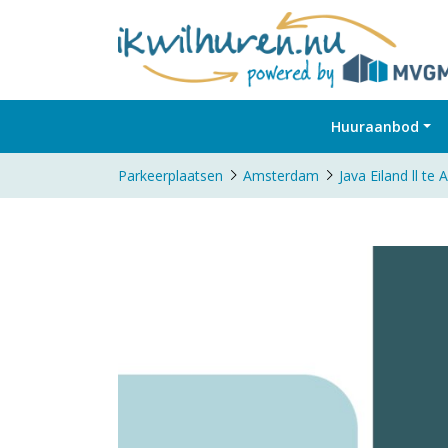
Huuraanbod
Parkeerplaatsen
Amsterdam
Java Eiland ll t