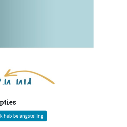
pties
Ik heb belangstelling