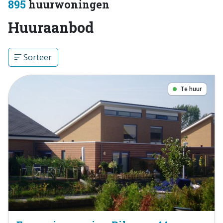
895
huurwoningen
Huuraanbod
Sorteer
Te huur