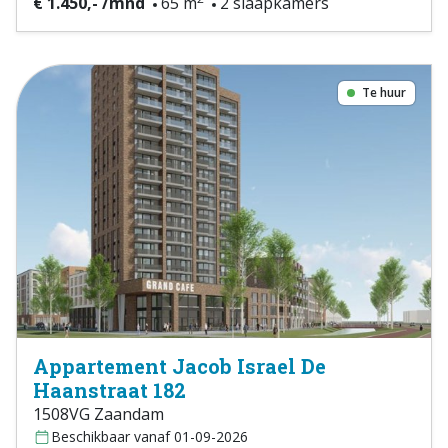
€ 1.450,- /mnd
65 m
2 slaapkamers
Te huur
Appartement Jacob Israel De
Haanstraat 182
1508VG Zaandam
Beschikbaar vanaf 01-09-2026