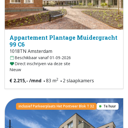
Appartement Plantage Muidergracht
99 C6
1018TN Amsterdam
Beschikbaar vanaf 01-09-2026
Direct inschrijven via deze site
Nieuw
2
€ 2.215,- /mnd
83 m
2 slaapkamers
inclusief Parkeerplaats Het Pontveer Blok T 32
Te huur