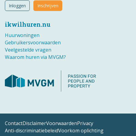
Inloggen
Inschrijven
ikwilhuren.nu
Huurwoningen
Gebruikersvoorwaarden
Veelgestelde vragen
Waarom huren via MVGM?
Contact
Disclaimer
Voorwaarden
Privacy
Anti-discriminatiebeleid
Voorkom oplichting