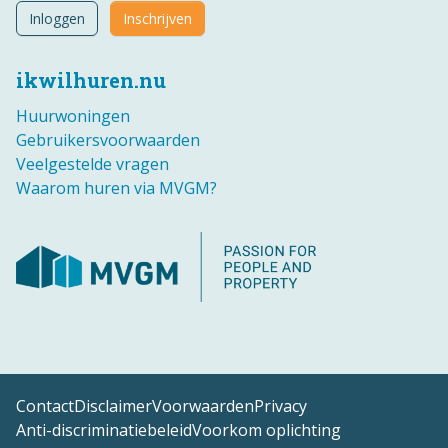
Inloggen
Inschrijven
ikwilhuren.nu
Huurwoningen
Gebruikersvoorwaarden
Veelgestelde vragen
Waarom huren via MVGM?
Contact
Disclaimer
Voorwaarden
Privacy
Anti-discriminatiebeleid
Voorkom oplichting