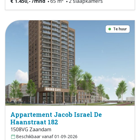
€ 1.450,- /mnd
65 m
2 slaapkamers
Te huur
Appartement Jacob Israel De
Haanstraat 182
1508VG Zaandam
Beschikbaar vanaf 01-09-2026