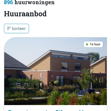
896
huurwoningen
Huuraanbod
Sorteer
Te huur