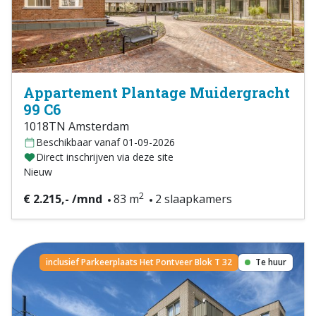
Appartement Plantage Muidergracht
99 C6
1018TN Amsterdam
Beschikbaar vanaf 01-09-2026
Direct inschrijven via deze site
Nieuw
2
€ 2.215,- /mnd
83 m
2 slaapkamers
inclusief Parkeerplaats Het Pontveer Blok T 32
Te huur