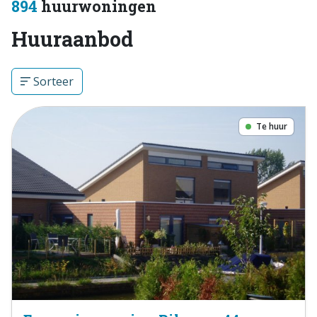
894
huurwoningen
Huuraanbod
Sorteer
Te huur