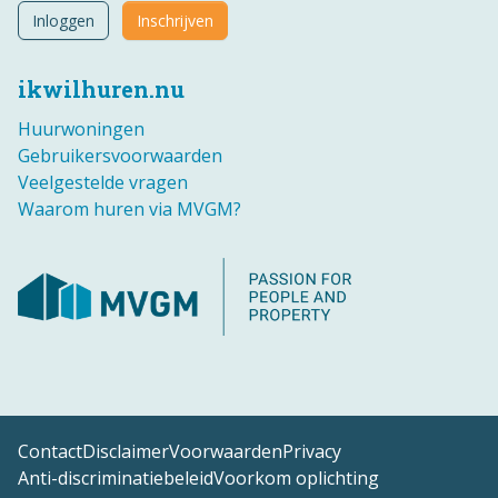
Inloggen
Inschrijven
ikwilhuren.nu
Huurwoningen
Gebruikersvoorwaarden
Veelgestelde vragen
Waarom huren via MVGM?
Contact
Disclaimer
Voorwaarden
Privacy
Anti-discriminatiebeleid
Voorkom oplichting