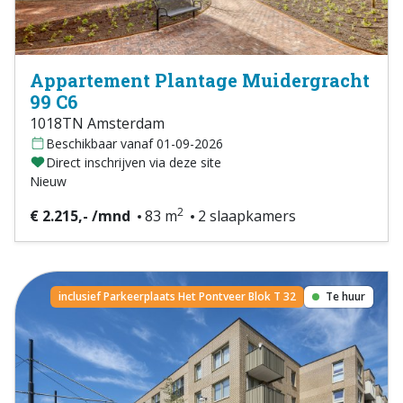
Appartement Plantage Muidergracht
99 C6
1018TN Amsterdam
Beschikbaar vanaf 01-09-2026
Direct inschrijven via deze site
Nieuw
2
€ 2.215,- /mnd
83 m
2 slaapkamers
inclusief Parkeerplaats Het Pontveer Blok T 32
Te huur