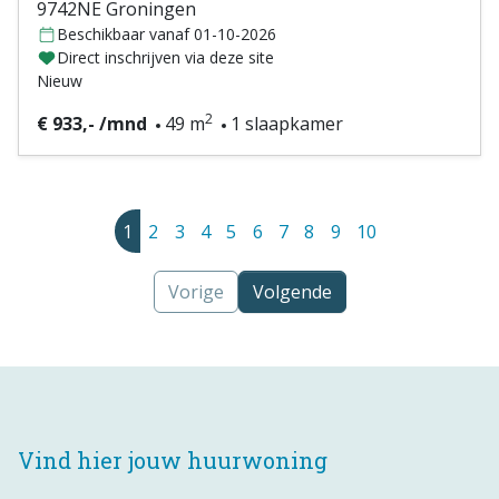
9742NE Groningen
Beschikbaar vanaf 01-10-2026
Direct inschrijven via deze site
Nieuw
2
€ 933,- /mnd
49 m
1 slaapkamer
1
2
3
4
5
6
7
8
9
10
Vorige
Volgende
Vind hier jouw huurwoning