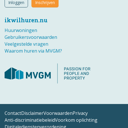
Inloggen
Inschrijven
ikwilhuren.nu
Huurwoningen
Gebruikersvoorwaarden
Veelgestelde vragen
Waarom huren via MVGM?
Contact
Disclaimer
Voorwaarden
Privacy
Anti-discriminatiebeleid
Voorkom oplichting
Digitaledienstenverordening