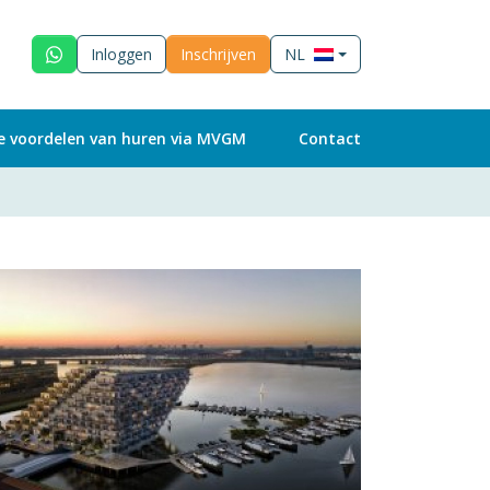
Inloggen
Inschrijven
NL
e voordelen van huren via MVGM
Contact