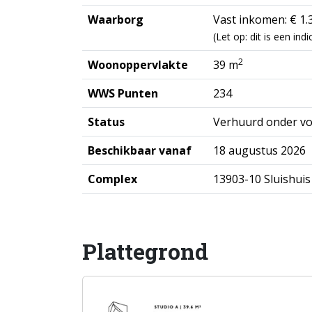
Waarborg
Vast inkomen: € 1.3
(Let op: dit is een in
2
Woonoppervlakte
39 m
WWS Punten
234
Status
Verhuurd onder v
Beschikbaar vanaf
18 augustus 2026
Complex
13903-10 Sluishui
Plattegrond