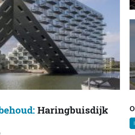
behoud:
Haringbuisdijk
O
)