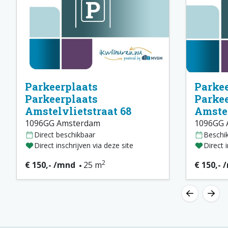
Parkeerplaats
Parkee
Parkeerplaats
Parkee
Amstelvlietstraat 68
Amstel
1096GG Amsterdam
1096GG 
Direct beschikbaar
Beschi
Direct inschrijven via deze site
Direct 
2
€ 150,- /mnd
25 m
€ 150,- 