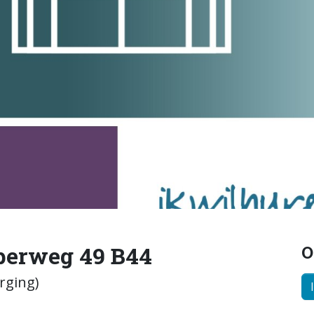
perweg 49 B44
O
rging)