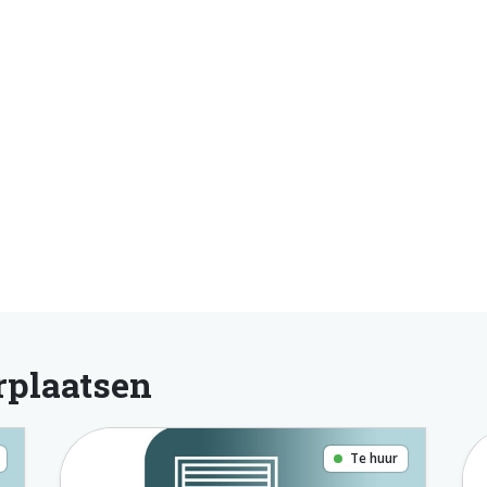
rplaatsen
Te huur