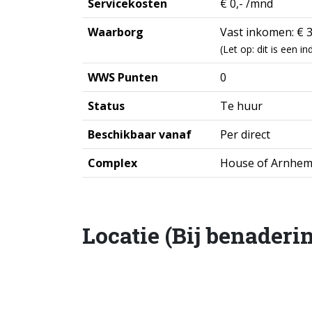
Servicekosten
€ 0,- /mnd
Waarborg
Vast inkomen: € 3
(Let op: dit is een 
WWS Punten
0
Status
Te huur
Beschikbaar vanaf
Per direct
Complex
House of Arnhem
Locatie (Bij benaderi