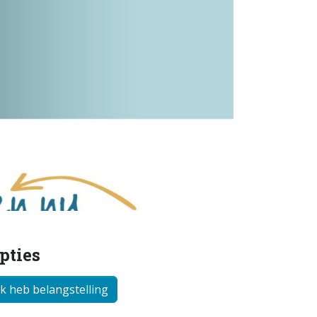
pties
Ik heb belangstelling