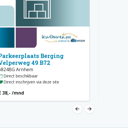
Parkeerplaats Berging
Parkeer
Velperweg 49 B72
Velperw
6824BG Arnhem
6824BG Ar
Direct beschikbaar
Direct bes
Direct inschrijven via deze site
Direct insc
€ 38,- /mnd
€ 38,- /mn