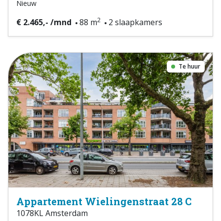
Nieuw
2
€ 2.465,- /mnd
88 m
2 slaapkamers
Te huur
Appartement Wielingenstraat 28 C
1078KL Amsterdam