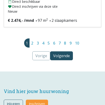
Direct beschikbaar
Direct inschrijven via deze site
Nieuw
2
€ 2.474,- /mnd
97 m
2 slaapkamers
1
2
3
4
5
6
7
8
9
10
Vorige
Volgende
Vind hier jouw huurwoning
Inloggen
Inschrijven