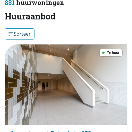
881
huurwoningen
Huuraanbod
Sorteer
Te huur