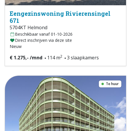
Eengezinswoning Rivierensingel
671
5704KT Helmond
Beschikbaar vanaf 01-10-2026
Direct inschrijven via deze site
Nieuw
2
€ 1.275,- /mnd
114 m
3 slaapkamers
Te huur