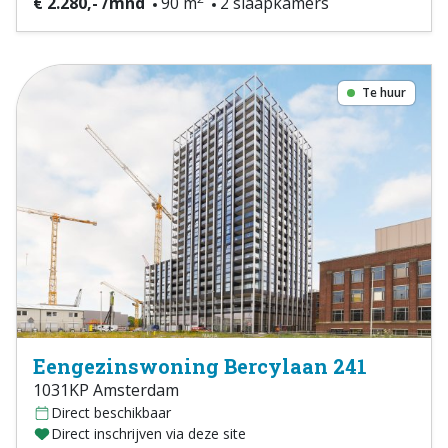
€ 2.280,- /mnd
90 m
2 slaapkamers
Te huur
Eengezinswoning Bercylaan 241
1031KP Amsterdam
Direct beschikbaar
Direct inschrijven via deze site