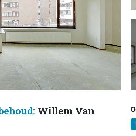
behoud:
Willem Van
O