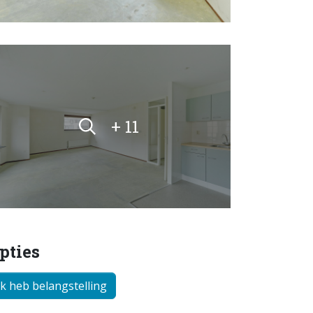
+ 11
pties
Ik heb belangstelling