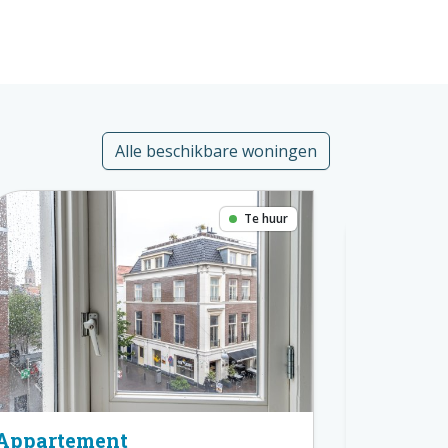
Alle beschikbare woningen
Te huur
Appartement
Apparte