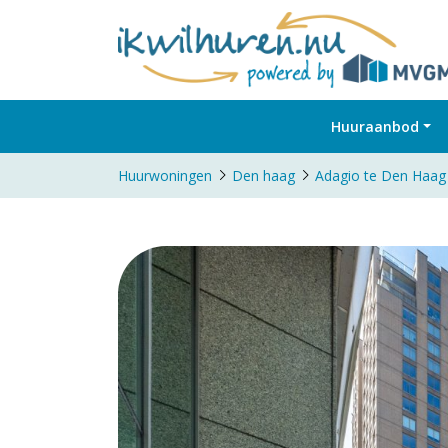
Huuraanbod
Huurwoningen
Den haag
Adagio te Den Haag