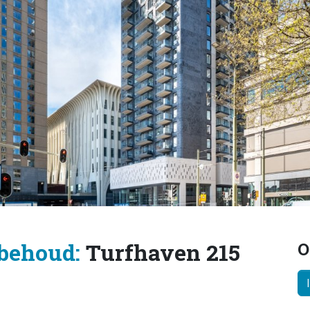
behoud:
Turfhaven 215
O