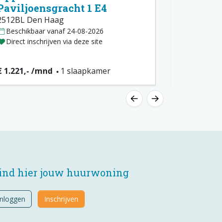
Paviljoensgracht 1 E4
18 507
2512BL Den Haag
2516AH De
Beschikbaar vanaf 24-08-2026
Beschikba
Direct inschrijven via deze site
Direct insc
Nieuw
€ 1.221,- /mnd
1 slaapkamer
€ 966,- /m
ind hier jouw huurwoning
Inloggen
Inschrijven