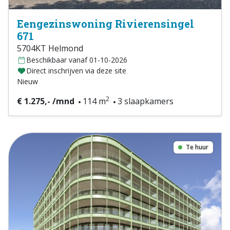
Eengezinswoning Rivierensingel
671
5704KT Helmond
Beschikbaar vanaf 01-10-2026
Direct inschrijven via deze site
Nieuw
2
€ 1.275,- /mnd
114 m
3 slaapkamers
Te huur