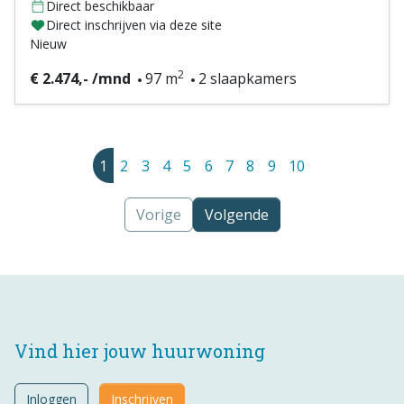
Direct beschikbaar
Direct inschrijven via deze site
Nieuw
2
€ 2.474,- /mnd
97 m
2 slaapkamers
1
2
3
4
5
6
7
8
9
10
Vorige
Volgende
Vind hier jouw huurwoning
Inloggen
Inschrijven