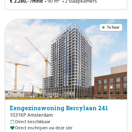
€ 2.280,- /mnd
90 m
2 slaapkamers
Te huur
Eengezinswoning Bercylaan 241
1031KP Amsterdam
Direct beschikbaar
Direct inschrijven via deze site