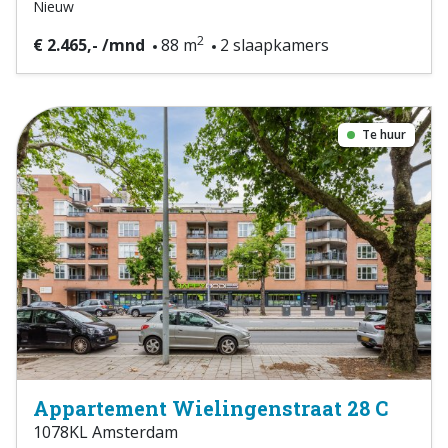
Nieuw
2
€ 2.465,- /mnd
88 m
2 slaapkamers
Te huur
Appartement Wielingenstraat 28 C
1078KL Amsterdam