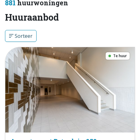
881
huurwoningen
Huuraanbod
Sorteer
Te huur