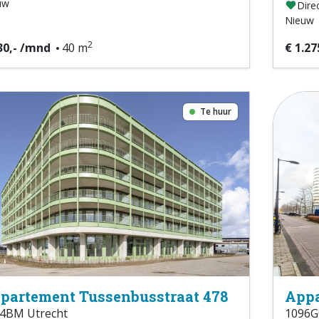
uw
Direc
Nieuw
2
30,- /mnd
40 m
€ 1.27
Te huur
partement Tussenbusstraat 478
Appa
4BM Utrecht
1096G