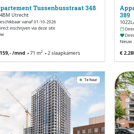
partement Tussenbusstraat 348
Appa
389
4BM Utrecht
eschikbaar vanaf 01-10-2026
1022L
irect inschrijven via deze site
Dire
uw
Direc
Nieuw
2
.159,- /mnd
71 m
2 slaapkamers
€ 2.28
Te huur