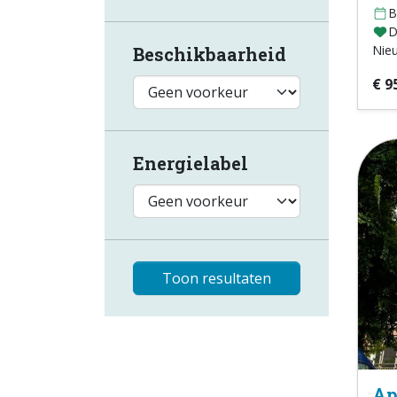
B
D
Nie
Beschikbaarheid
€ 9
Energielabel
Toon resultaten
Ap