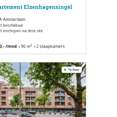
rtement Elzenhagensingel
A Amsterdam
ct beschikbaar
t inschrijven via deze site
2
0,- /mnd
90 m
2 slaapkamers
Te huur