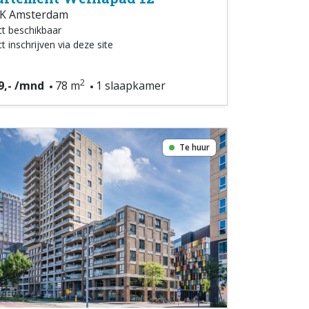
K Amsterdam
ct beschikbaar
t inschrijven via deze site
2
9,- /mnd
78 m
1 slaapkamer
Te huur