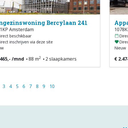
ngezinswoning Bercylaan 241
Appa
1KP Amsterdam
1078K
irect beschikbaar
Dire
irect inschrijven via deze site
Direc
uw
Nieuw
2
.465,- /mnd
88 m
2 slaapkamers
€ 2.47
3
4
5
6
7
8
9
10