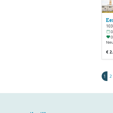
Ee
103
D
D
Nie
€ 2
1
2