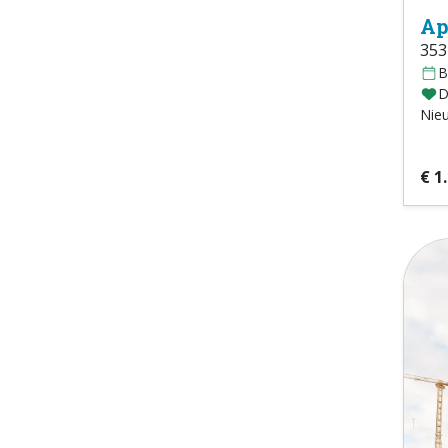
Ap
353
B
D
Nie
€ 1