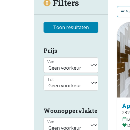
Filters
0
So
Toon resultaten
Prijs
Van
Tot
Ap
Woonoppervlakte
232
B
Van
D