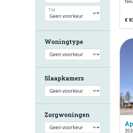
Nie
Tot
€ 9
Woningtype
Slaapkamers
Zorgwoningen
Ap
353