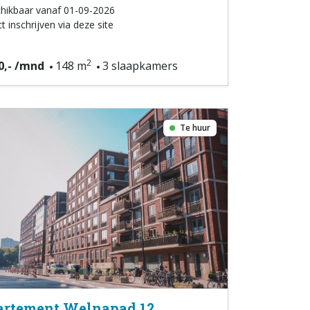
hikbaar vanaf 01-09-2026
t inschrijven via deze site
2
0,- /mnd
148 m
3 slaapkamers
Te huur
rtement Welnapad 12