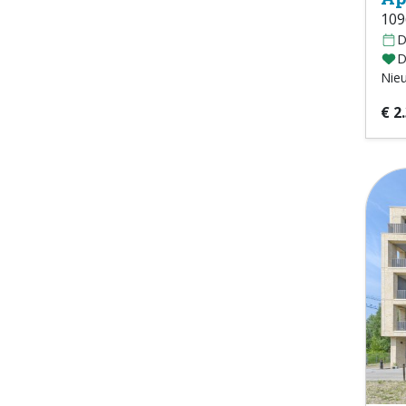
109
D
D
Nie
€ 2