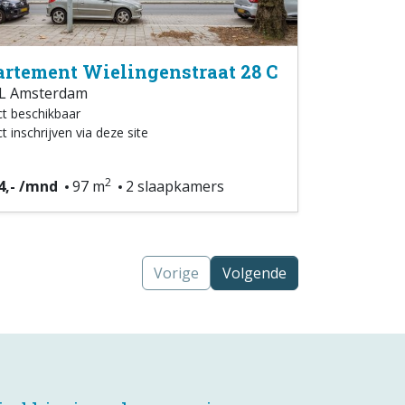
rtement Wielingenstraat 28 C
L Amsterdam
ct beschikbaar
t inschrijven via deze site
2
4,- /mnd
97 m
2 slaapkamers
Vorige
Volgende