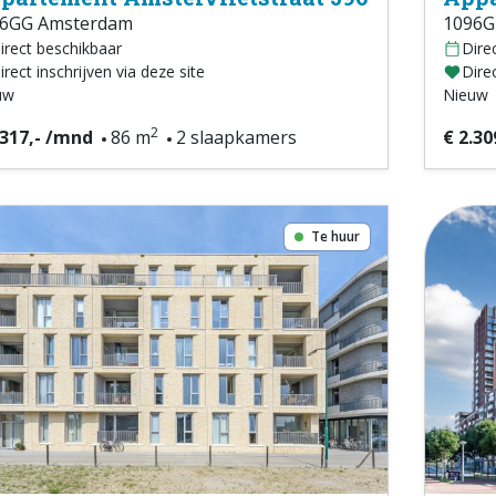
6GG Amsterdam
1096G
irect beschikbaar
Dire
irect inschrijven via deze site
Direc
uw
Nieuw
2
.317,- /mnd
86 m
2 slaapkamers
€ 2.30
Te huur