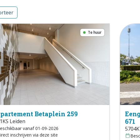
rteer
Te huur
partement Betaplein 259
Eeng
671
1KS Leiden
eschikbaar vanaf 01-09-2026
5704K
irect inschrijven via deze site
Besc