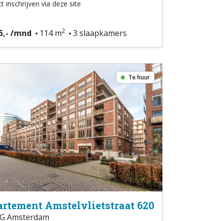
t inschrijven via deze site
2
5,- /mnd
114 m
3 slaapkamers
Te huur
rtement Amstelvlietstraat 620
G Amsterdam