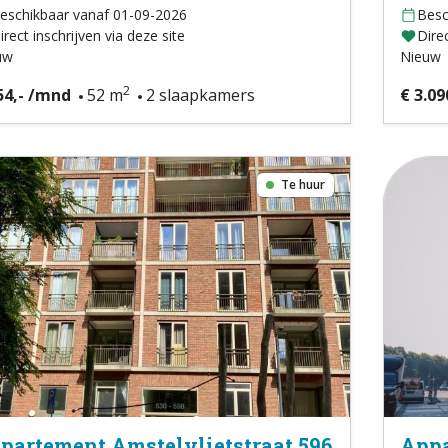
eschikbaar vanaf 01-09-2026
Besc
irect inschrijven via deze site
Direc
uw
Nieuw
2
54,- /mnd
52 m
2 slaapkamers
€ 3.09
Te huur
partement Amstelvlietstraat 596
Appa