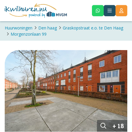
Huurwoningen
Den haag
Graskopstraat e.o. te Den Haag
Morgenzonlaan 99
+ 18