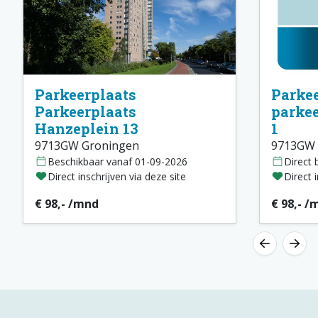
Parkeerplaats
Parkee
Parkeerplaats
parke
Hanzeplein 13
1
9713GW Groningen
9713GW 
Beschikbaar vanaf 01-09-2026
Direct 
Direct inschrijven via deze site
Direct 
€ 98,- /mnd
€ 98,- /