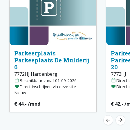
Parkeerplaats
Parkee
Parkeeplaats De Mulderij
Parkee
6
20
7772HJ Hardenberg
7772HJ 
Beschikbaar vanaf 01-09-2026
Direct 
Direct inschrijven via deze site
Direct 
Nieuw
€ 44,- /mnd
€ 42,- /